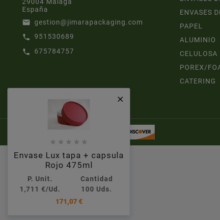
29004 Málaga
España
ENVASES D
gestion@jimarapackaging.com
email
PAPEL
951530689
call
ALUMINIO
675784757
call
CELULOSA
POREX/FO
CATERING






Envase Lux tapa + capsula
Rojo 475ml
P. Unit.
Cantidad
1,711 €/Ud.
100 Uds.
171,07 €