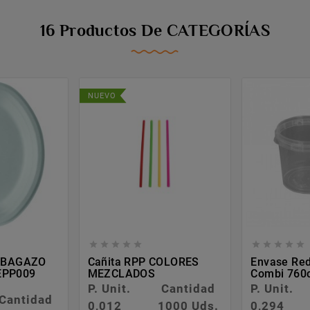
16 Productos De CATEGORÍAS
NUEVO










o BAGAZO
Cañita RPP COLORES
Envase Red
EPP009
MEZCLADOS
Combi 760c
P. Unit.
Cantidad
P. Unit.
Cantidad
0,012
1000 Uds.
0,294