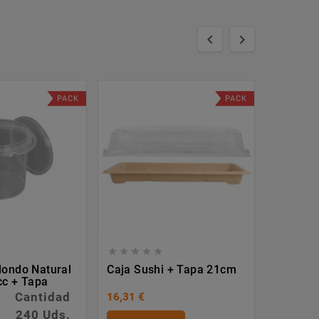


PACK
PACK








ondo Natural
Caja Sushi + Tapa 21cm
Pincho
c + Tapa
Cantidad
P. Unit.
16,31 €
240 Uds.
0,005