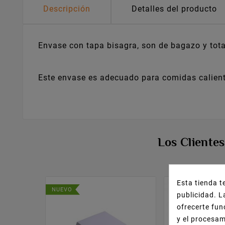
Descripción
Detalles del producto
Envase con tapa bisagra, son de bagazo y tot
Este envase es adecuado para comidas calient
Los Cliente
Esta tienda t
NUEVO
publicidad. L
ofrecerte fun
y el procesa