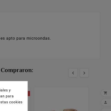
 es apto para microondas.
n Compraron:


iales y

PACK
izan para
estas cookies
