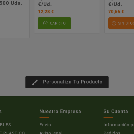
500 Uds.
€/Ud.
€/Ud.
12,28 €
70,56 €
CARRITO
SIN STO
brush
Personaliza Tu Producto
s
Nuestra Empresa
Su Cuenta
BLES
Envío
Información p
E PLASTICO
Aviso legal
Pedidos