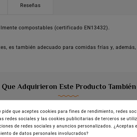
Reseñas
almente compostables (certificado EN13432).
es, es también adecuado para comidas frías y, además,
s Que Adquirieron Este Producto Tambié
e pide que aceptes cookies para fines de rendimiento, redes soc
¡EN OFERTA!
as redes sociales y las cookies publicitarias de terceros se util
ciones de redes sociales y anuncios personalizados. ¿Aceptas 
miento de datos personales involucrados?