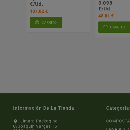
0,098
€/Ud.
€/Ud.
107,02 €
48,81 €
CARRITO
CARRITO
Información De La Tienda
Categoría
Jimara Packaging
COMPOSTA
location_on
C/Joaquín Vargas 15
ENVASES D