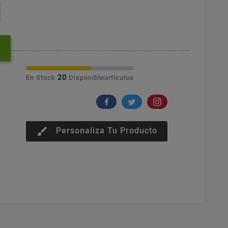
20
En Stock
Disponibleartículos
brush
Personaliza Tu Producto