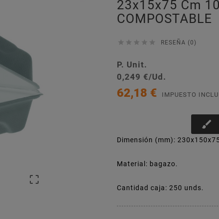
23x15x75 Cm 1
COMPOSTABLE





RESEÑA (0)
P. Unit.
0,249 €/Ud.
62,18 €
IMPUESTO INCLU
brush
Dimensión (mm): 230x150x7
Material: bagazo.

Cantidad caja: 250 unds.