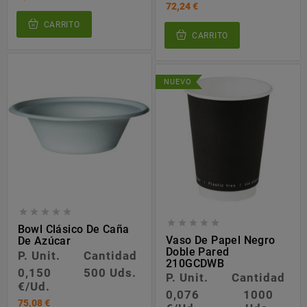
72,24 €
CARRITO
CARRITO
NUEVO










Bowl Clásico De Caña
Vaso De Papel Negro
De Azúcar
Doble Pared
P. Unit.
Cantidad
210GCDWB
0,150
500 Uds.
P. Unit.
Cantidad
€/Ud.
0,076
1000
75,08 €