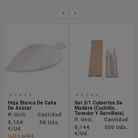












Hoja Blanca De Caña
Set 3/1 Cubiertos De
De Azúcar
Madera (cuchillo,
Tenedor Y Servilleta)
P. Unit.
Cantidad
P. Unit.
Cantidad
0,104
50 Uds.
0,144
500 Uds.
€/Ud.
€/Ud.
5,22 €
6,15 €