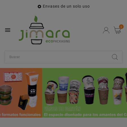
Envases de un solo uso

0
