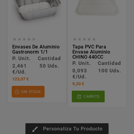










Envases De Aluminio
Tapa PVC Para
Gastronorm 1/1
Envase Aluminio
CHINO 440CC
P. Unit.
Cantidad
P. Unit.
Cantidad
2,461
50 Uds.
0,093
100 Uds.
€/Ud.
€/Ud.
123,07 €
9,33 €
SIN STOCK
CARRITO
brush
Personaliza Tu Producto