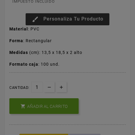
IMPUESTO INCLUIDO
brush
Personaliza Tu Producto
Material
: PVC
Forma
: Rectangular
Medidas
(cm): 13,5 x 18,5 x 2 alto
Formato caja
: 100 und.
CANTIDAD:

AÑADIR AL CARRITO