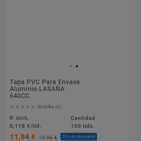
Tapa PVC Para Envase
Aluminio LASAÑA
640CC





RESEÑA (0)
P. Unit.
Cantidad
0,118 €/Ud.
100 Uds.
11,84 €
15% de descuento
13,93 €