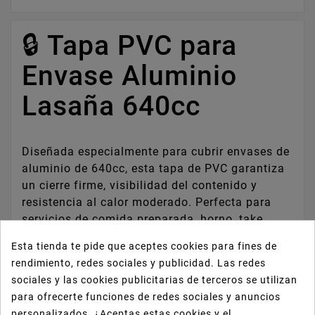
🔒 Tapa PVC para
Envase Aluminio
Lasaña 640cc
Diseñada especialmente para cubrir envases de
aluminio de 640cc, esta tapa de PVC garantiza
un cierre firme, visibilidad del contenido y
resistencia al calor moderado. Perfecta para
servicios de comida preparada, horno, take
away o delivery.
Esta tienda te pide que aceptes cookies para fines de
rendimiento, redes sociales y publicidad. Las redes
sociales y las cookies publicitarias de terceros se utilizan
📦
Características destacadas:
para ofrecerte funciones de redes sociales y anuncios
🟢 PVC transparente de alta calidad
personalizados. ¿Aceptas estas cookies y el
🟢 Compatible con envases de aluminio de