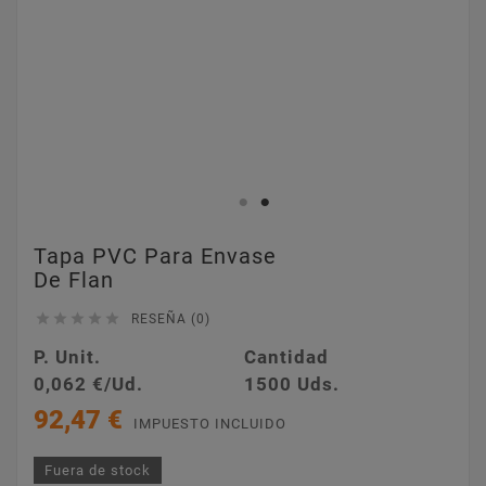
Tapa PVC Para Envase
De Flan





RESEÑA (0)
P. Unit.
Cantidad
0,062 €/Ud.
1500 Uds.
92,47 €
IMPUESTO INCLUIDO
Fuera de stock