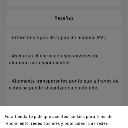
Reseñas
- Diferentes tipos de tapas de plástico PVC.
- Aseguran el cierre con sus envases de
aluminio correspondientes.
- Altamente transparentes por lo que a través de
estas se puede visualizar su contenido.
Esta tienda te pide que aceptes cookies para fines de
También Podría Interesarle
rendimiento, redes sociales y publicidad. Las redes