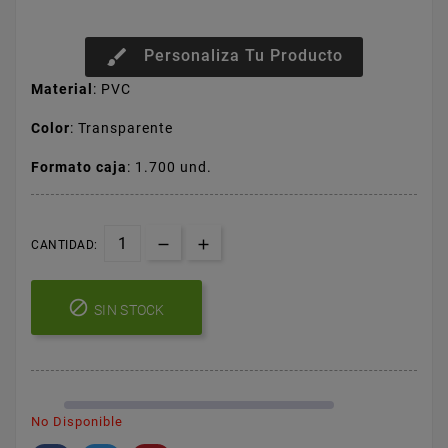
brush
Personaliza Tu Producto
Material
: PVC
Color
: Transparente
Formato caja
: 1.700 und.
CANTIDAD:

SIN STOCK
No Disponible