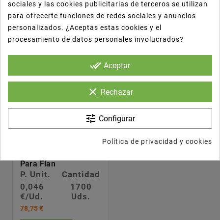
sociales y las cookies publicitarias de terceros se utilizan
para ofrecerte funciones de redes sociales y anuncios


personalizados. ¿Aceptas estas cookies y el
procesamiento de datos personales involucrados?
done_all
Aceptar
clear
Rechazar
tune
Configurar
Política de privacidad y cookies





Envases De Aluminio
Para Flan
P. Unit.
Cantidad
0,046
1700
€/Ud.
Uds.
78,75 €