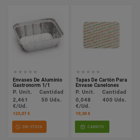










Envases De Aluminio
Tapas De Cartón Para
Gastronorm 1/1
Envase Canelones
P. Unit.
Cantidad
P. Unit.
Cantidad
2,461
50 Uds.
0,048
400 Uds.
€/Ud.
€/Ud.
123,07 €
19,30 €
SIN STOCK
CARRITO