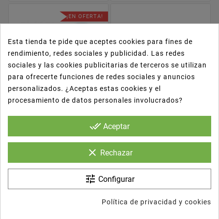
¡EN OFERTA!
Esta tienda te pide que aceptes cookies para fines de
rendimiento, redes sociales y publicidad. Las redes
sociales y las cookies publicitarias de terceros se utilizan
para ofrecerte funciones de redes sociales y anuncios
personalizados. ¿Aceptas estas cookies y el
procesamiento de datos personales involucrados?










done_all
Mesita Pizza 4,5 Cm 3
Bandejas De Cartón
Aceptar
Cm ALT PP
P. Unit.
Cantidad
P. Unit.
Cantidad
clear
Rechazar
0,023
1000
0,055
100 Uds.
€/Ud.
Uds.
€/Ud.
tune
Configurar
22,81 €
5,51 €
CARRITO
CARRITO
Política de privacidad y cookies