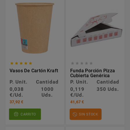










Vasos De Cartón Kraft
Funda Porción Pizza
Cubierta Genérica
P. Unit.
Cantidad
P. Unit.
Cantidad
0,038
1000
0,119
350 Uds.
€/Ud.
Uds.
€/Ud.
37,92 €
41,67 €
CARRITO
SIN STOCK