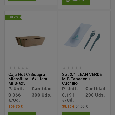
CARRITO
NUEVO










Caja Hot C/bisagra
Set 2/1 LEAN VERDE
Microflute 16x11cm
M.B Tenedor +
MFB-6x5
Cuchillo
P. Unit.
Cantidad
P. Unit.
Cantidad
0,366
300 Uds.
0,191
200 Uds.
€/Ud.
€/Ud.
109,76 €
38,15 €
54,50 €