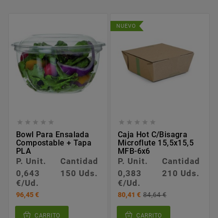
NUEVO










Bowl Para Ensalada
Caja Hot C/bisagra
Compostable + Tapa
Microflute 15,5x15,5
PLA
MFB-6x6
P. Unit.
Cantidad
P. Unit.
Cantidad
0,643
150 Uds.
0,383
210 Uds.
€/Ud.
€/Ud.
96,45 €
80,41 €
84,64 €
CARRITO
CARRITO