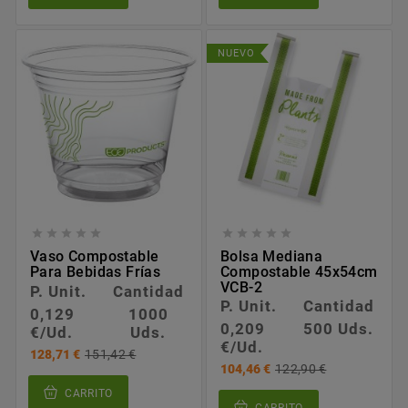
NUEVO










Vaso Compostable
Bolsa Mediana
Para Bebidas Frías
Compostable 45x54cm
VCB-2
P. Unit.
Cantidad
P. Unit.
Cantidad
0,129
1000
0,209
500 Uds.
€/Ud.
Uds.
€/Ud.
128,71 €
151,42 €
104,46 €
122,90 €
CARRITO