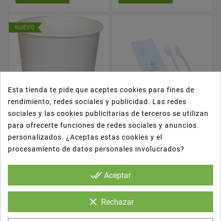
NUEVO
Esta tienda te pide que aceptes cookies para fines de
rendimiento, redes sociales y publicidad. Las redes
sociales y las cookies publicitarias de terceros se utilizan
para ofrecerte funciones de redes sociales y anuncios










Tarrinas De Papel
Set 2/1 Lean Blanco
personalizados. ¿Aceptas estas cookies y el
Para Alimentos
Reutilizable Tenedor +
procesamiento de datos personales involucrados?
Greenstripe
Cuchillo
P. Unit.
Cantidad
P. Unit.
Cantidad
done_all
Aceptar
0,120
500 Uds.
0,147
200 Uds.
€/Ud.
€/Ud.
59,92 €
29,48 €
clear
Rechazar
CARRITO
CARRITO