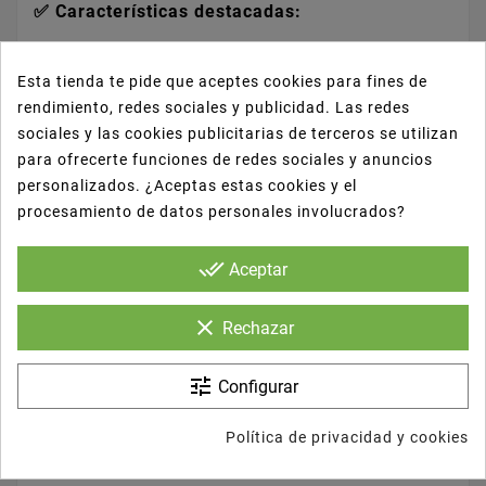
✅ Características destacadas:
🍱
Capacidad de 800 cc
: Perfecto para raciones
Esta tienda te pide que aceptes cookies para fines de
medias.
rendimiento, redes sociales y publicidad. Las redes
🔥
Apto para microondas
: Calienta alimentos
sociales y las cookies publicitarias de terceros se utilizan
sin transferencias.
para ofrecerte funciones de redes sociales y anuncios
🛡️
Tapa de PP reutilizable incluida
: Cierre
personalizados. ¿Aceptas estas cookies y el
hermético, resistente y duradero.
procesamiento de datos personales involucrados?
🖤
Color negro elegante
: Mejora la presentación
de tus menús.
done_all
Aceptar
♻️
Reutilizable
: Alternativa más sostenible que
reduce el uso de envases desechables.
clear
Rechazar
📦
Versátil
: Ideal para platos de pasta, arroces,
ensaladas calientes o guisos.
tune
Configurar
Política de privacidad y cookies