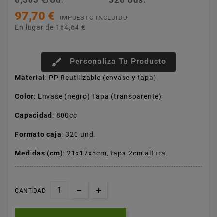
0,305 €/Ud.
320 Uds.
97,70 €
IMPUESTO INCLUIDO
En lugar de 164,64 €
brush
Personaliza Tu Producto
Material
: PP Reutilizable (envase y tapa)
Color
: Envase (negro) Tapa (transparente)
Capacidad
: 800cc
Formato caja
: 320 und.
Medidas (cm)
: 21x17x5cm, tapa 2cm altura.
CANTIDAD: