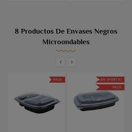
8 Productos De Envases Negros
Microondables


PACK
¡EN OFERTA!
PACK