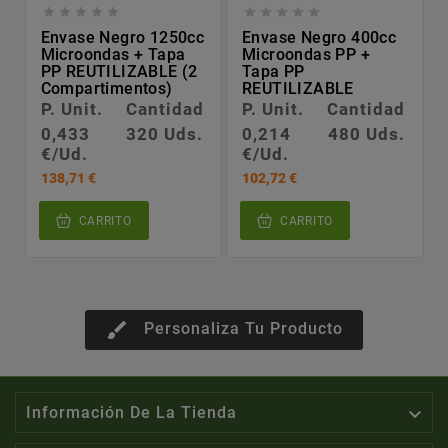










Envase Negro 1250cc
Envase Negro 400cc
Microondas + Tapa
Microondas PP +
PP REUTILIZABLE (2
Tapa PP
Compartimentos)
REUTILIZABLE
P. Unit.
Cantidad
P. Unit.
Cantidad
0,433
320 Uds.
0,214
480 Uds.
€/Ud.
€/Ud.
138,71 €
102,72 €
CARRITO
CARRITO
brush
Personaliza Tu Producto

Información De La Tienda