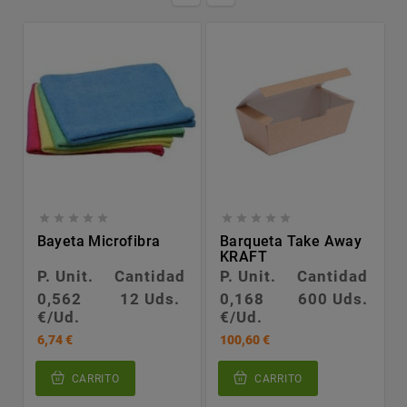










Bayeta Microfibra
Barqueta Take Away
KRAFT
P. Unit.
Cantidad
P. Unit.
Cantidad
0,562
12 Uds.
0,168
600 Uds.
€/Ud.
€/Ud.
6,74 €
100,60 €
CARRITO
CARRITO