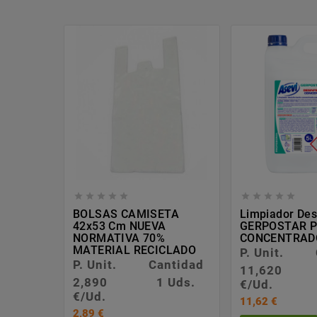










BOLSAS CAMISETA
Limpiador Des
42x53 Cm NUEVA
GERPOSTAR 
NORMATIVA 70%
CONCENTRADO
MATERIAL RECICLADO
P. Unit.
P. Unit.
Cantidad
11,620
2,890
1 Uds.
€/Ud.
€/Ud.
11,62 €
2,89 €