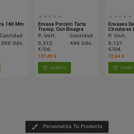










era 160 Mm
Envase Porción Tarta
Envases De
Transp. Con Bisagra
Circulares 
Cantidad
P. Unit.
Cantidad
P. Unit.
1000 Uds.
0,312
440 Uds.
0,121
€/Ud.
€/Ud.
137,49 €
72,64 €
CARRITO
CARRIT
brush
Personaliza Tu Producto