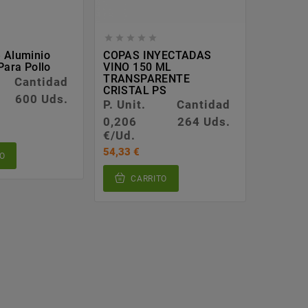








 Aluminio
COPAS INYECTADAS
Bolsas 
Para Pollo
VINO 150 ML
Panader
TRANSPARENTE
Cantidad
P. Unit.
CRISTAL PS
600 Uds.
0,018
P. Unit.
Cantidad
€/Ud.
0,206
264 Uds.
17,55 €
€/Ud.
54,33 €
O
CA
CARRITO