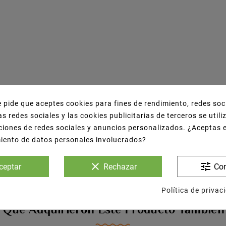
e pide que aceptes cookies para fines de rendimiento, redes soc
as redes sociales y las cookies publicitarias de terceros se util
ciones de redes sociales y anuncios personalizados. ¿Aceptas 
miento de datos personales involucrados?
clear
tune
ceptar
Rechazar
Con
Política de privac
s Que Adquirieron Este Producto Tambié