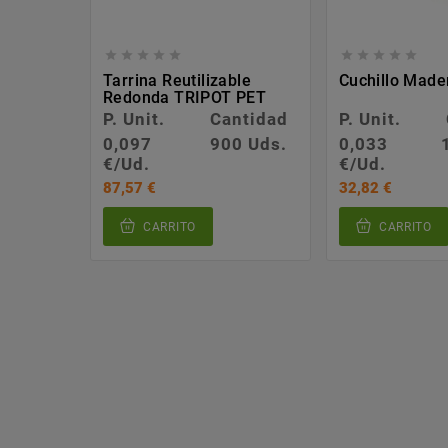










Tarrina Reutilizable
Cuchillo Mad
Redonda TRIPOT PET
P. Unit.
Cantidad
P. Unit.
0,097
900 Uds.
0,033
€/Ud.
€/Ud.
87,57 €
32,82 €
CARRITO
CARRITO