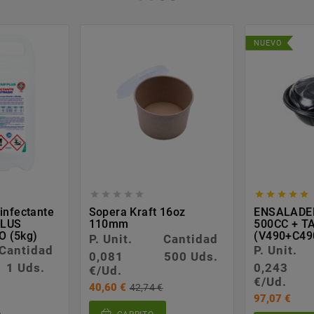
NUEVO










infectante
Sopera Kraft 16oz
ENSALADE
PLUS
110mm
500CC + T
 (5kg)
(V490+C49
P. Unit.
Cantidad
Cantidad
P. Unit.
0,081
500 Uds.
1 Uds.
0,243
€/Ud.
€/Ud.
40,60 €
42,74 €
97,07 €