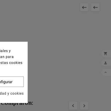


iales y

izan para
estas cookies


figurar
idad y cookies
n Compraron:

