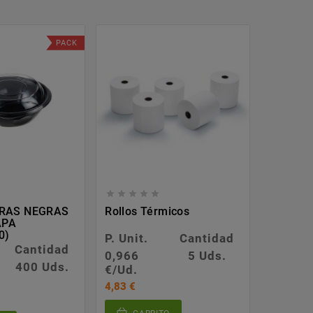
PACK








RAS NEGRAS
Rollos Térmicos
Vasos D
APA
Save Th
0)
P. Unit.
Cantidad
P. Unit.
Cantidad
0,966
5 Uds.
0,030
400 Uds.
€/Ud.
€/Ud.
4,83 €
30,00 €