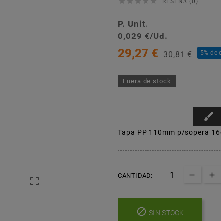





RESEÑA (0)
P. Unit.
0,029 €/Ud.
29,27 €
5% de 
30,81 €
Fuera de stock
brush
Tapa PP 110mm p/sopera 16
CANTIDAD:


SIN STOCK