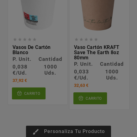










Vasos De Cartón
Vaso Cartón KRAFT
Blanco
Save The Earth 8oz
80mm
P. Unit.
Cantidad
P. Unit.
Cantidad
0,038
1000
0,033
1000
€/Ud.
Uds.
€/Ud.
Uds.
37,92 €
32,63 €
CARRITO
CARRITO
brush
Personaliza Tu Producto