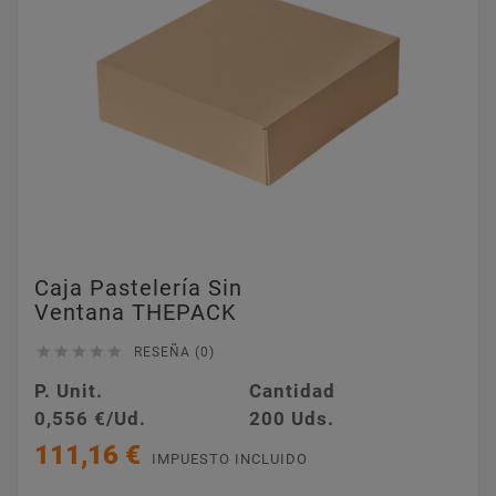
Caja Pastelería Sin
Ventana THEPACK





RESEÑA (0)
P. Unit.
Cantidad
0,556 €/Ud.
200 Uds.
111,16 €
IMPUESTO INCLUIDO