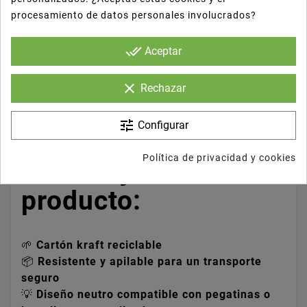
procesamiento de datos personales involucrados?
32 x 32 x 10 cm
done_all
Aceptar
clear
Rechazar
tune
Configurar
Política de privacidad y cookies
⭐
Ventajas del
producto:
🌱
Cartón kraft reciclable
📦
Resistente y apilable para un transporte
seguro
💡
Diseño neutro compatible con pegatinas o