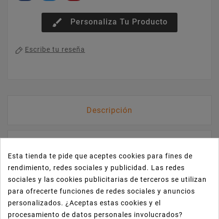
brush
Personaliza Tu Producto
Escribe tu reseña
Descripción
Detalles del producto
Esta tienda te pide que aceptes cookies para fines de
rendimiento, redes sociales y publicidad. Las redes
Reseñas
sociales y las cookies publicitarias de terceros se utilizan
para ofrecerte funciones de redes sociales y anuncios
personalizados. ¿Aceptas estas cookies y el
Envase rectangular Kraft Save the Earth 1000
procesamiento de datos personales involucrados?