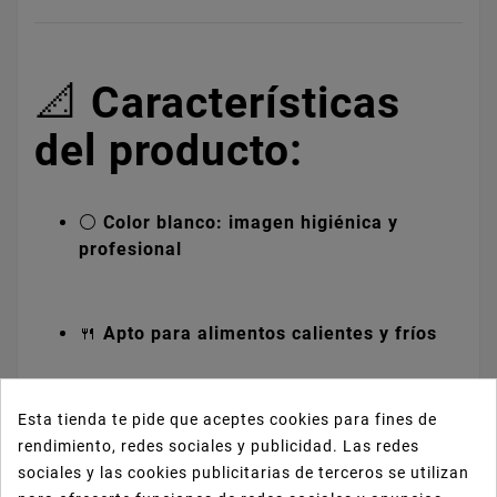
📐
Características
del producto:
⚪
Color blanco: imagen higiénica y
profesional
🍴
Apto para alimentos calientes y fríos
🧲
Cierre de presión: mantiene la
Esta tienda te pide que aceptes cookies para fines de
hamburguesa en su sitio durante el
rendimiento, redes sociales y publicidad. Las redes
transporte
sociales y las cookies publicitarias de terceros se utilizan