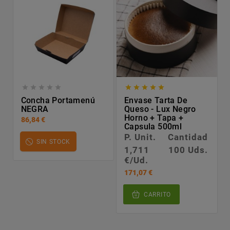










Concha Portamenú
Envase Tarta De
NEGRA
Queso - Lux Negro
Horno + Tapa +
86,84 €
Capsula 500ml
P. Unit.
Cantidad
SIN STOCK
1,711
100 Uds.
€/Ud.
171,07 €
CARRITO