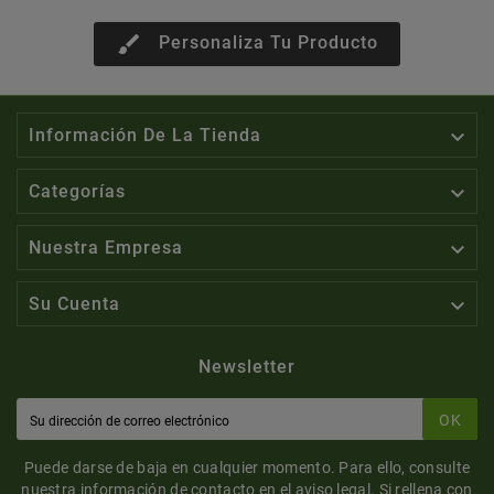
brush
Personaliza Tu Producto

Información De La Tienda

Categorías

Nuestra Empresa

Su Cuenta
Newsletter
OK
Puede darse de baja en cualquier momento. Para ello, consulte
nuestra información de contacto en el aviso legal. Si rellena con