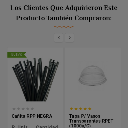
Los Clientes Que Adquirieron Este
Producto También Compraron:


NUEVO










Cañita RPP NEGRA
Tapa P/ Vasos
Transparentes RPET
(1000u/c)
P. Unit.
Cantidad