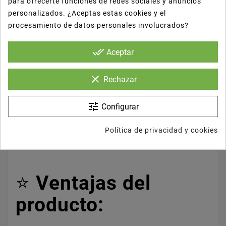
para ofrecerte funciones de redes sociales y anuncios
personalizados. ¿Aceptas estas cookies y el
📦
Ideal para delivery, take away o
procesamiento de datos personales involucrados?
consumo en el local
done_all
Aceptar
♻️
Material reciclable y reutilizable (según
clear
Rechazar
el modelo)
tune
Configurar
Política de privacidad y cookies
⭐
Ventajas del
producto: