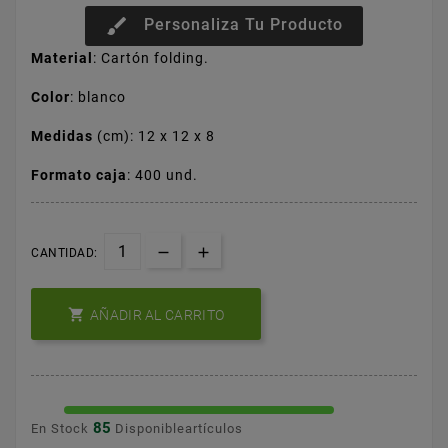
brush
Personaliza Tu Producto
Material
: Cartón folding.
Color
: blanco
Medidas
(cm):
12 x 12 x 8
Formato caja
:
400 und.
CANTIDAD:

AÑADIR AL CARRITO
85
En Stock
Disponibleartículos