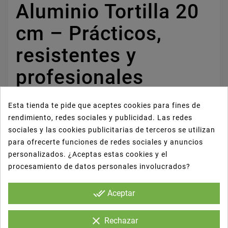
Aluminio Tortilla 20
cm – Prácticos,
resistentes y
profesionales
Esta tienda te pide que aceptes cookies para fines de
Los platos de aluminio de 20 cm están
rendimiento, redes sociales y publicidad. Las redes
especialmente diseñados para la cocción y
sociales y las cookies publicitarias de terceros se utilizan
presentación de tortillas, quiches y platos
para ofrecerte funciones de redes sociales y anuncios
calientes. Una solución ligera, resistente y lista
personalizados. ¿Aceptas estas cookies y el
para horno que garantiza eficiencia en cocina y
procesamiento de datos personales involucrados?
un empaque impecable.
done_all
Aceptar
📏
Medida disponible:
clear
Rechazar