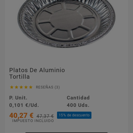
Platos De Aluminio
Tortilla





RESEÑAS (3)
P. Unit.
Cantidad
0,101 €/Ud.
400 Uds.
40,27 €
15% de descuento
47,37 €
IMPUESTO INCLUIDO