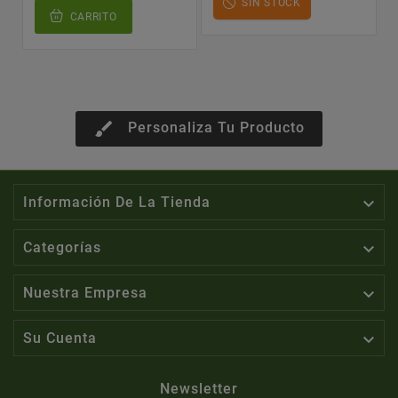
SIN STOCK
CARRITO
brush
Personaliza Tu Producto

Información De La Tienda

Categorías

Nuestra Empresa

Su Cuenta
Newsletter