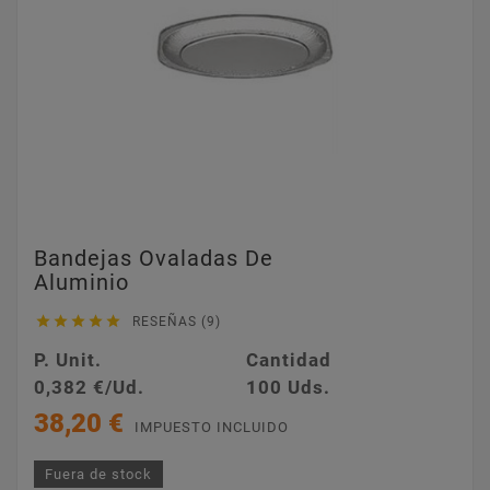
Bandejas Ovaladas De
Aluminio





RESEÑAS (9)
P. Unit.
Cantidad
0,382 €/Ud.
100 Uds.
38,20 €
IMPUESTO INCLUIDO
Fuera de stock