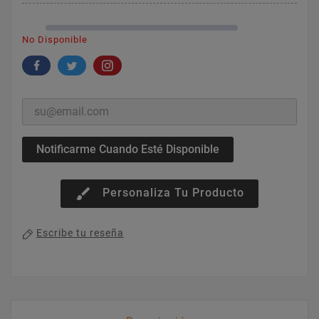
No Disponible
Notificarme Cuando Esté Disponible
brush
Personaliza Tu Producto
Escribe tu reseña