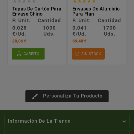










Tapas De Cartón Para
Envases De Aluminio
Envase Chino
Para Flan
P. Unit.
Cantidad
P. Unit.
Cantidad
0,028
1000
0,041
1700
€/Ud.
Uds.
€/Ud.
Uds.
28,06 €
69,48 €
CARRITO
SIN STOCK
brush
Personaliza Tu Producto

Información De La Tienda