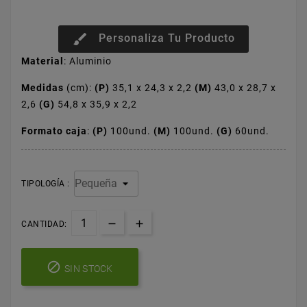
brush
Personaliza Tu Producto
Material
: Aluminio
Medidas
(cm):
(P)
35,1 x 24,3 x 2,2
(M)
43,0 x 28,7 x
2,6
(G)
54,8 x 35,9 x 2,2
Formato caja
:
(P)
100und.
(M)
100und.
(G)
60und.
TIPOLOGÍA :
CANTIDAD:

SIN STOCK