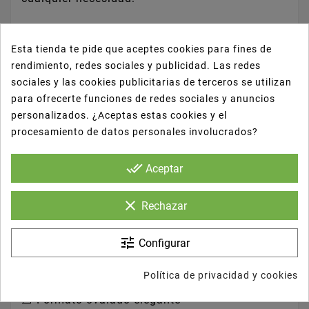
Pequeña:
35,1 x 24,3 x 2,2 cm
Esta tienda te pide que aceptes cookies para fines de
rendimiento, redes sociales y publicidad. Las redes
sociales y las cookies publicitarias de terceros se utilizan
Mediana:
43,0 x 28,7 x 2,6 cm
para ofrecerte funciones de redes sociales y anuncios
personalizados. ¿Aceptas estas cookies y el
procesamiento de datos personales involucrados?
Grande:
54,8 x 35,9 x 2,2 cm
done_all
Aceptar
clear
Rechazar
Fabricadas en aluminio resistente, soportan
calor y frío, manteniendo la presentación
tune
Configurar
impecable sin deformarse.
Política de privacidad y cookies
📐 Formato ovalado elegante