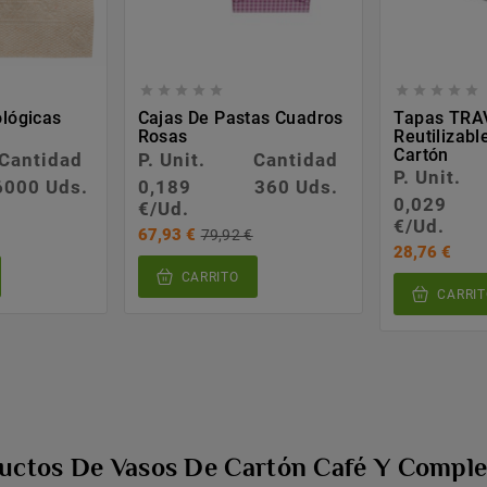










ológicas
Cajas De Pastas Cuadros
Tapas TRA
Rosas
Reutilizab
Cartón
Cantidad
P. Unit.
Cantidad
P. Unit.
6000 Uds.
0,189
360 Uds.
0,029
€/Ud.
€/Ud.
67,93 €
79,92 €
28,76 €
CARRITO
CARRIT
ductos De Vasos De Cartón Café Y Compl