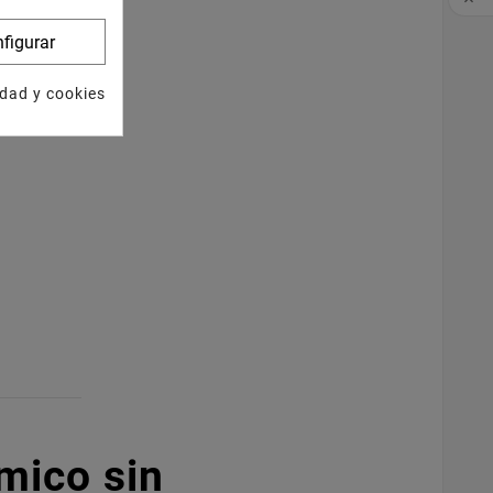

figurar
idad y cookies
rmico sin