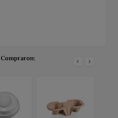
n Compraron:

