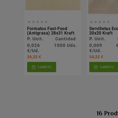










Formatos Fast-Food
Servilletas Ec
(antigrasa) 28x31 Kraft
20x20 Kraft
P. Unit.
Cantidad
P. Unit.
0,026
1000 Uds.
0,009
€/Ud.
€/Ud.
26,32 €
54,22 €
CARRITO
CARRITO
16 Pro