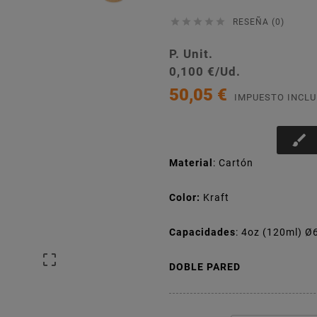





RESEÑA (0)
P. Unit.
0,100 €/Ud.
50,05 €
IMPUESTO INCLU
brush
Material
: Cartón
Color:
Kraft
Capacidades
: 4oz (120ml) 

DOBLE PARED