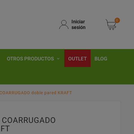
0
Iniciar
sesión
OTROS PRODUCTOS
OUTLET
BLOG
n COARRUGADO doble pared KRAFT
ón COARRUGADO
AFT