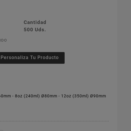
Cantidad
500 Uds.
IDO
Personaliza Tu Producto
Ø60mm - 8oz (240ml) Ø80mm - 12oz (350ml) Ø90mm