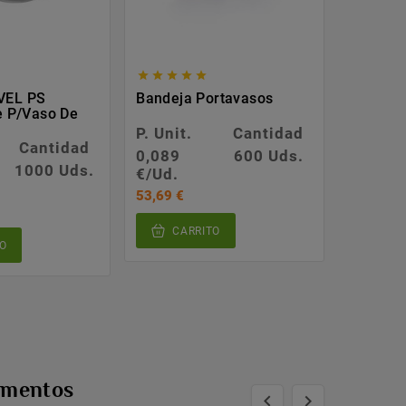








VEL PS
Bandeja Portavasos
Vasos D
le P/vaso De
4oz/12
P. Unit.
Cantidad
P. Unit.
Cantidad
0,089
600 Uds.
0,037
1000 Uds.
€/Ud.
€/Ud.
53,69 €
89,48 €
CARRITO
CA
O
ementos

