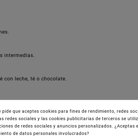
nes.
s intermedias.
 con leche, té o chocolate.
e pide que aceptes cookies para fines de rendimiento, redes soc
as redes sociales y las cookies publicitarias de terceros se util
e funda adicional. Protege las manos del calor.
ciones de redes sociales y anuncios personalizados. ¿Aceptas 
miento de datos personales involucrados?