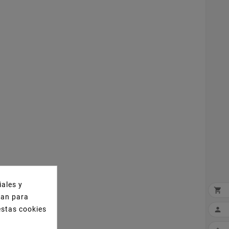
iales y

izan para
estas cookies
