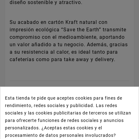
diseño sostenible y atractivo.
Su acabado en cartón Kraft natural con
impresión ecológica “Save the Earth” transmite
compromiso con el medioambiente, aportando
un valor añadido a tu negocio. Además, gracias
a su resistencia al calor, es ideal tanto para
cafeterías como para take away y delivery.
Esta tienda te pide que aceptes cookies para fines de
♻️ Características principales:
rendimiento, redes sociales y publicidad. Las redes
sociales y las cookies publicitarias de terceros se utilizan
🌱 Capacidad: 8oz (230 ml aprox.)
para ofrecerte funciones de redes sociales y anuncios
🌱 Diámetro: 80 mm
personalizados. ¿Aceptas estas cookies y el
🌱 Material: cartón Kraft reciclable y sostenible
procesamiento de datos personales involucrados?