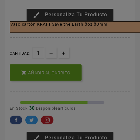
brush
Personaliza Tu Producto
Vaso cartón KRAFT Save the Earth 8oz 80mm
CANTIDAD:

AÑADIR AL CARRITO
30
En Stock
Disponibleartículos
brush
Personaliza Tu Producto