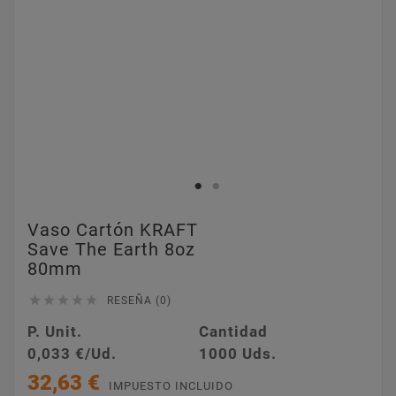
Vaso Cartón KRAFT
Save The Earth 8oz
80mm





RESEÑA (0)
P. Unit.
Cantidad
0,033 €/Ud.
1000 Uds.
32,63 €
IMPUESTO INCLUIDO