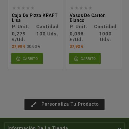










Caja De Pizza KRAFT
Vasos De Cartón
Lisa
Blanco
P. Unit.
Cantidad
P. Unit.
Cantidad
0,279
100 Uds.
0,038
1000
€/Ud.
€/Ud.
Uds.
27,90 €
30,00 €
37,92 €
CARRITO
CARRITO
brush
Personaliza Tu Producto

Información De La Tienda