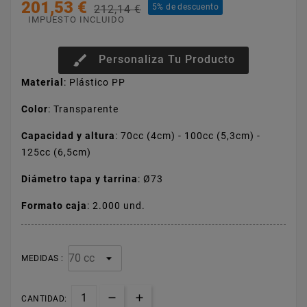
201,53 €
5% de descuento
212,14 €
IMPUESTO INCLUIDO
brush
Personaliza Tu Producto
Material
: Plástico PP
Color
: Transparente
Capacidad y altura
: 70cc (4cm) - 100cc (5,3cm) -
125cc (6,5cm)
Diámetro tapa y tarrina
: Ø73
Formato caja
: 2.000 und.
MEDIDAS :
CANTIDAD: