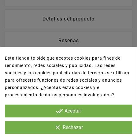
Detalles del producto
Reseñas
Esta tienda te pide que aceptes cookies para fines de
Tarrina Transparente con Tapa CUI PP
rendimiento, redes sociales y publicidad. Las redes
Reutilizable | Jimara Packaging
sociales y las cookies publicitarias de terceros se utilizan
Diseñada para uso profesional, esta tarrina
para ofrecerte funciones de redes sociales y anuncios
transparente con tapa ofrece una solución
personalizados. ¿Aceptas estas cookies y el
higiénica, práctica y estética para conservar y
procesamiento de datos personales involucrados?
transportar alimentos.
done_all
Aceptar
clear
Rechazar