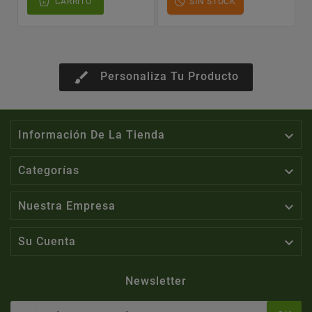
CARRITO
SIN STOCK
brush
Personaliza Tu Producto

Información De La Tienda

Categorías

Nuestra Empresa

Su Cuenta
Newsletter