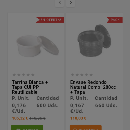


¡EN OFERTA!
PACK










Tarrina Blanca +
Envase Redondo
Tapa CUI PP
Natural Combi 280cc
Reutilizable
+ Tapa
P. Unit.
Cantidad
P. Unit.
Cantidad
0,176
600 Uds.
0,167
660 Uds.
€/Ud.
€/Ud.
105,32 €
110,86 €
110,03 €