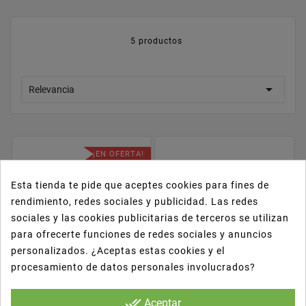
5 productos

Relevancia
¡EN OFERTA!
Esta tienda te pide que aceptes cookies para fines de
rendimiento, redes sociales y publicidad. Las redes
sociales y las cookies publicitarias de terceros se utilizan
para ofrecerte funciones de redes sociales y anuncios
personalizados. ¿Aceptas estas cookies y el
procesamiento de datos personales involucrados?










done_all
Aceptar