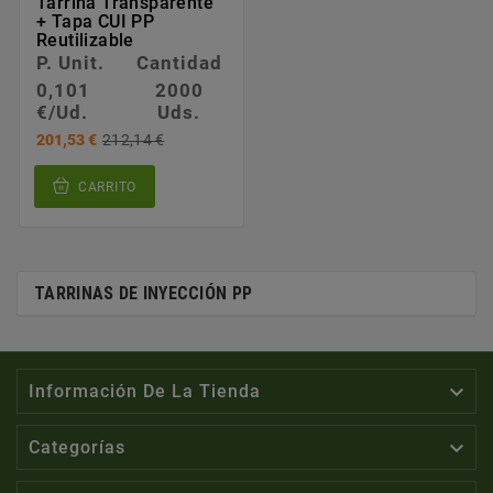
Tarrina Transparente
+ Tapa CUI PP
Reutilizable
P. Unit.
Cantidad
0,101
2000
€/Ud.
Uds.
201,53 €
212,14 €
CARRITO
TARRINAS DE INYECCIÓN PP

Información De La Tienda

Categorías