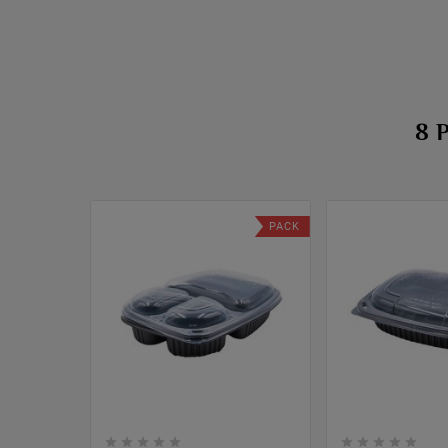
8 
PACK









