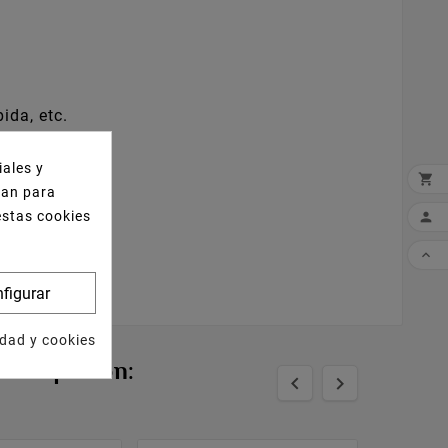
ida, etc.
iales y

izan para
estas cookies


figurar
idad y cookies
n Compraron:

