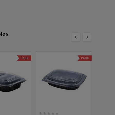
les


PACK
PACK







