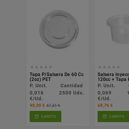










Tapa P/salsera De 60 Cc
Salsera Inyec
(2oz) PET
120cc + Tapa R
P. Unit.
Cantidad
P. Unit.
0,016
2500 Uds.
0,069
€/Ud.
€/Ud.
40,30 €
68,76 €
47,41 €
CARRITO
CARRITO