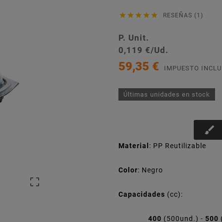





RESEÑAS (1)
P. Unit.
0,119 €/Ud.
59,35 €
IMPUESTO INCLU
Últimas unidades en stock
brush
Material
: PP Reutilizable
Color
: Negro

Capacidades
(cc):
400
(500und.) -
500