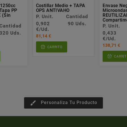
 1250cc
Costillar Medio + TAPA
Envase Ne
 Tapa PP
OPS ANTIVAHO
Microondas
 (sin
REUTILIZA
P. Unit.
Cantidad
Compartim
0,902
90 Uds.
Cantidad
P. Unit.
€/Ud.
320 Uds.
0,433
81,14 €
€/Ud.
138,71 €
CARRITO
CARRIT
brush
Personaliza Tu Producto