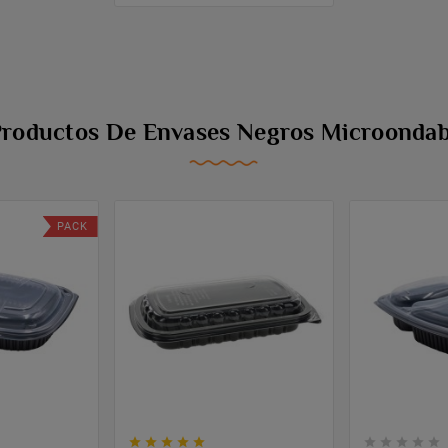
Productos De Envases Negros Microondab
PACK









