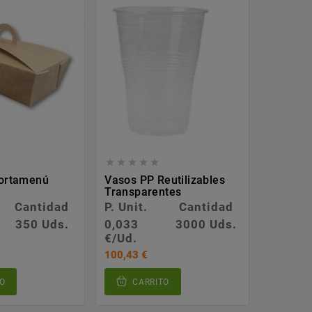








Portamenú
Vasos PP Reutilizables
Envase 
Transparentes
Microon
PP REU
Cantidad
P. Unit.
Cantidad
P. Unit.
350 Uds.
0,033
3000 Uds.
0,214
€/Ud.
€/Ud.
100,43 €
102,72 €
O
CARRITO
CA