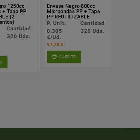
gro 1250cc
Envase Negro 800cc
Envases
 + Tapa PP
Microondas PP + Tapa
Ovalado
BLE (2
PP REUTILIZABLE
P. Unit.
entos)
P. Unit.
Cantidad
0,150
Cantidad
0,305
320 Uds.
€/Ud.
320 Uds.
€/Ud.
75,04 €
97,70 €
CA
CARRITO
O