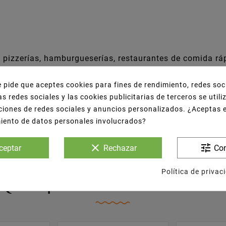
pizzerías, hamburgueserías, restaurantes de comida ráp
e pide que aceptes cookies para fines de rendimiento, redes soc
as redes sociales y las cookies publicitarias de terceros se util
ciones de redes sociales y anuncios personalizados. ¿Aceptas 
miento de datos personales involucrados?
clear
tune
ceptar
Rechazar
Con
Política de privac
s Que Adquirieron Este Producto Tambié