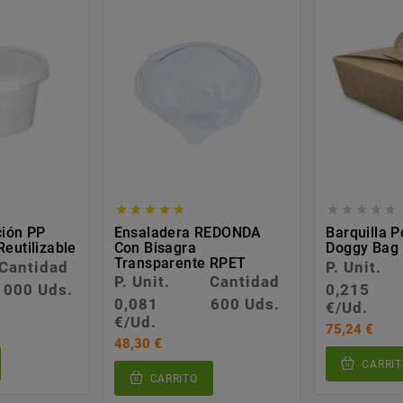










ción PP
Ensaladera REDONDA
Barquilla 
eutilizable
Con Bisagra
Doggy Bag
Transparente RPET
Cantidad
P. Unit.
P. Unit.
Cantidad
1000 Uds.
0,215
0,081
600 Uds.
€/Ud.
€/Ud.
75,24 €
48,30 €
CARRIT
CARRITO