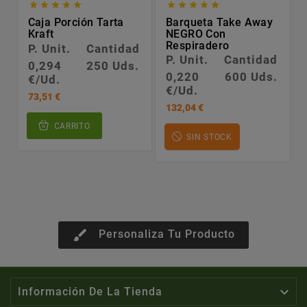










Caja Porción Tarta
Barqueta Take Away
Kraft
NEGRO Con
Respiradero
P. Unit.
Cantidad
P. Unit.
Cantidad
0,294
250 Uds.
0,220
600 Uds.
€/Ud.
€/Ud.
73,51 €
132,04 €
CARRITO
SIN STOCK
brush
Personaliza Tu Producto

Información De La Tienda