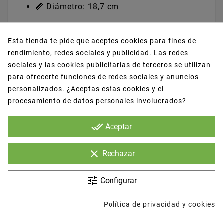
📏 Diámetro: 18,7 cm
Esta tienda te pide que aceptes cookies para fines de
🌑 Color base: negro mate elegante
rendimiento, redes sociales y publicidad. Las redes
sociales y las cookies publicitarias de terceros se utilizan
para ofrecerte funciones de redes sociales y anuncios
🛡️ Material: cartón rígido + tapa RPET
personalizados. ¿Aceptas estas cookies y el
transparente
procesamiento de datos personales involucrados?
done_all
Aceptar
🥗 Uso ideal: ensaladas, poke, pastas,
bowls saludables
clear
Rechazar
tune
Configurar
🔁 Producto reciclable (eco-friendly)
Política de privacidad y cookies