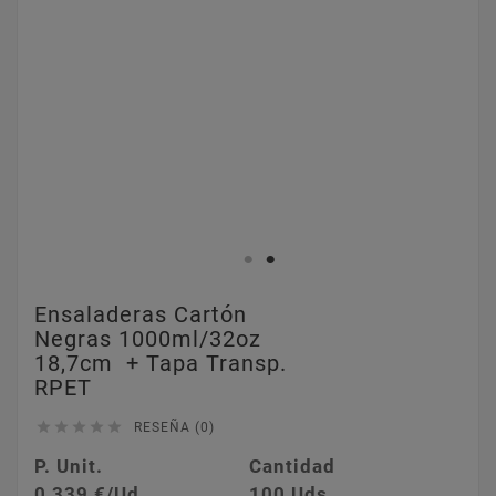
Ensaladeras Cartón
Negras 1000ml/32oz
18,7cm + Tapa Transp.
RPET





RESEÑA (0)
P. Unit.
Cantidad
0,339 €/Ud.
100 Uds.