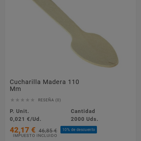
Cucharilla Madera 110
Mm





RESEÑA (0)
P. Unit.
Cantidad
0,021 €/Ud.
2000 Uds.
42,17 €
10% de descuento
46,85 €
IMPUESTO INCLUIDO