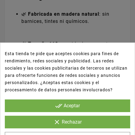
🌿
Fabricada en madera natural
: sin
barnices, tintes ni químicos.
🍨
Tamaño 110 mm
: ideal para postres,
helados y degustaciones.
Esta tienda te pide que aceptes cookies para fines de
rendimiento, redes sociales y publicidad. Las redes
sociales y las cookies publicitarias de terceros se utilizan
♻️
Biodegradable y compostable
:
para ofrecerte funciones de redes sociales y anuncios
alternativa ecológica al plástico.
personalizados. ¿Aceptas estas cookies y el
procesamiento de datos personales involucrados?
💪
Resistente y funcional
: no se rompe ni
done_all
Aceptar
se astilla fácilmente.
clear
Rechazar
🍽️
Apta para uso alimentario
: segura e