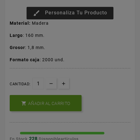
brush
Personaliza Tu Producto
Material:
Madera
Largo
: 160 mm.
Grosor
: 1,8 mm.
Formato caja
: 2000 und.
CANTIDAD:

AÑADIR AL CARRITO
228
En Stock
Disponibleartículos