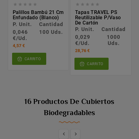










Palillos Bambú 21 Cm
Tapas TRAVEL PS
Enfundado (blanco)
Reutilizable P/vaso
De Cartón
P. Unit.
Cantidad
P. Unit.
Cantidad
0,046
100 Uds.
0,029
1000
€/Ud.
€/Ud.
Uds.
4,57 €
28,76 €
CARRITO
CARRITO
16 Productos De Cubiertos
Biodegradables

