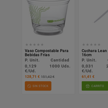










Vaso Compostable Para
Cuchara Lean
Bebidas Frías
16cm
P. Unit.
Cantidad
P. Unit.
0,129
1000 Uds.
0,031
€/Ud.
€/Ud.
128,71 €
61,41 €
151,42 €
SIN STOCK
CARRITO