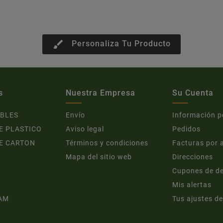
brush
Personaliza Tu Producto
s
Nuestra Empresa
Su Cuenta
BLES
Envío
Información p
E PLASTICO
Aviso legal
Pedidos
E CARTON
Términos y condiciones
Facturas por 
Mapa del sitio web
Direcciones
Cupones de d
Mis alertas
AM
Tus ajustes de