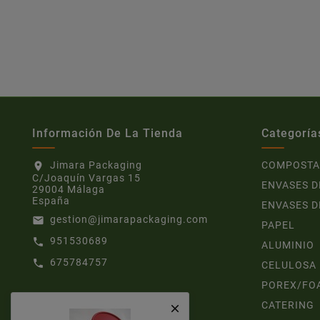
Información De La Tienda
Categoría
Jimara Packaging
COMPOSTA
location_on
C/Joaquín Vargas 15
ENVASES D
29004 Málaga
España
ENVASES D
gestion@jimarapackaging.com
email
PAPEL
951530689
call
ALUMINIO
675784757
call
CELULOSA
POREX/FO
CATERING
