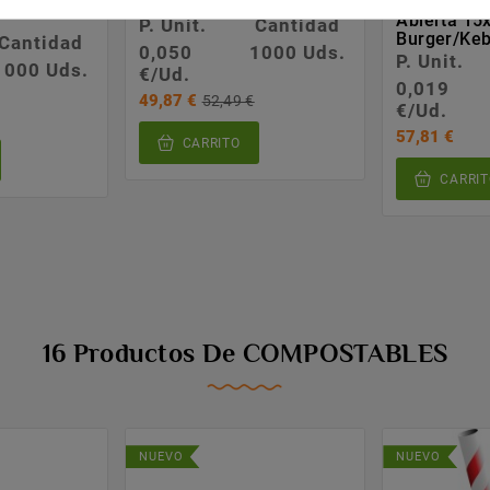
31 Times
Plástico Reutilizable
Antigrasa
Abierta 1
P. Unit.
Cantidad
Burger/Ke
Cantidad
0,050
1000 Uds.
P. Unit.
1000 Uds.
€/Ud.
0,019
49,87 €
52,49 €
€/Ud.
57,81 €
CARRITO
CARRIT
16 Productos De COMPOSTABLES
NUEVO
NUEVO