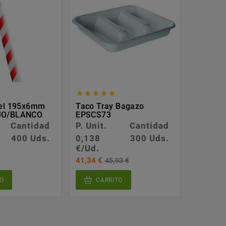








pel 195x6mm
Taco Tray Bagazo
Cuchara
JO/BLANCO
EPSCS73
De Maí
Cantidad
P. Unit.
Cantidad
P. Unit.
400 Uds.
0,138
300 Uds.
0,057
€/Ud.
€/Ud.
41,34 €
85,27 €
45,93 €
O
CARRITO
CA