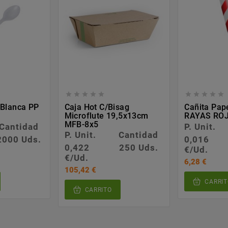










 Blanca PP
Caja Hot C/bisag
Cañita Pa
Microflute 19,5x13cm
RAYAS RO
MFB-8x5
Cantidad
P. Unit.
P. Unit.
Cantidad
2000 Uds.
0,016
0,422
250 Uds.
€/Ud.
€/Ud.
6,28 €
105,42 €
CARRIT
CARRITO