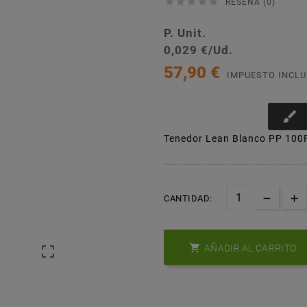





RESEÑA (0)
P. Unit.
0,029 €/Ud.
57,90 €
IMPUESTO INCLU
brush
Tenedor Lean Blanco PP 10
CANTIDAD:

AÑADIR AL CARRITO
