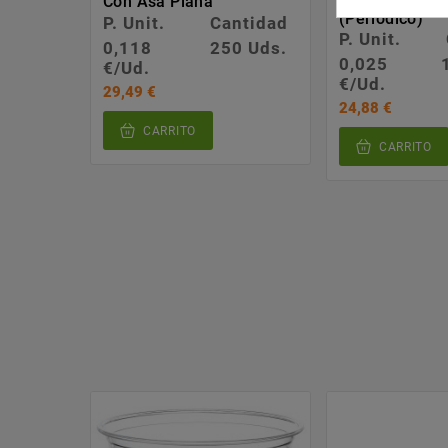
Con Asa Plana
Antigrasa 28x
(periódico)
P. Unit.
Cantidad
P. Unit.
0,118
250 Uds.
0,025
€/Ud.
€/Ud.
29,49 €
24,88 €
CARRITO
CARRITO