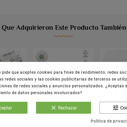
s Que Adquirieron Este Producto Tambié
e pide que aceptes cookies para fines de rendimiento, redes soc
as redes sociales y las cookies publicitarias de terceros se util
ciones de redes sociales y anuncios personalizados. ¿Aceptas 
miento de datos personales involucrados?
clear
tune
ceptar
Rechazar
Con










Política de privac
t-Food
Platos Blancos De
Bolsas De 