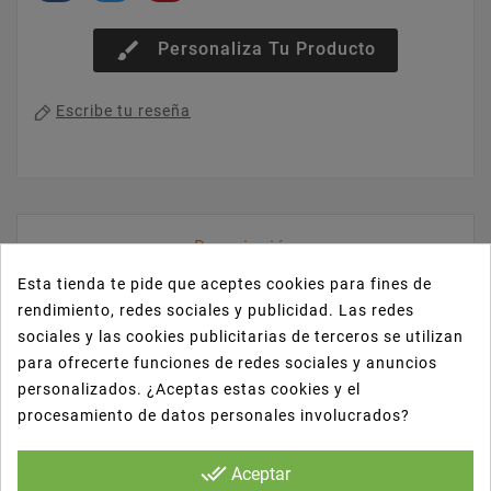
brush
Personaliza Tu Producto
Escribe tu reseña
Descripción
Esta tienda te pide que aceptes cookies para fines de
rendimiento, redes sociales y publicidad. Las redes
Detalles del producto
sociales y las cookies publicitarias de terceros se utilizan
para ofrecerte funciones de redes sociales y anuncios
personalizados. ¿Aceptas estas cookies y el
Reseñas
procesamiento de datos personales involucrados?
done_all
Aceptar
El envase rectangular Kraft de 500 ml con tapa