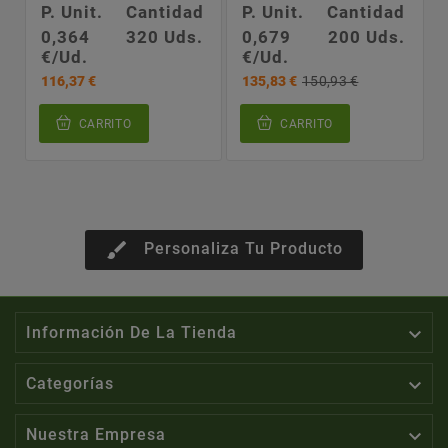
P. Unit.
Cantidad
P. Unit.
Cantidad
0,364
320 Uds.
0,679
200 Uds.
€/Ud.
€/Ud.
116,37 €
135,83 €
150,93 €
CARRITO
CARRITO
brush
Personaliza Tu Producto

Información De La Tienda

Categorías

Nuestra Empresa