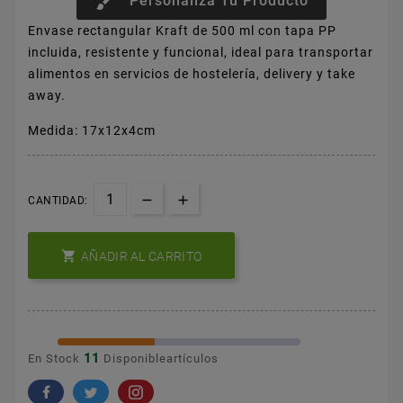
brush
Personaliza Tu Producto
Envase rectangular Kraft de 500 ml con tapa PP
incluida, resistente y funcional, ideal para transportar
alimentos en servicios de hostelería, delivery y take
away.
Medida: 17x12x4cm
CANTIDAD:

AÑADIR AL CARRITO
11
En Stock
Disponibleartículos