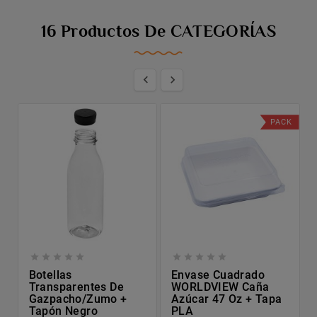
16 Productos De CATEGORÍAS


PACK










Botellas
Envase Cuadrado
Transparentes De
WORLDVIEW Caña
Gazpacho/zumo +
Azúcar 47 Oz + Tapa
Tapón Negro
PLA