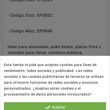
- Código 32oz: EPSB32
- Código 48oz: EPSB48
Ideal para ensaladas, poke bowls, platos fríos y
comidas para llevar, combina estética,
funcionalidad y compromiso ecológico en un
solo envase. Su diseño permite una
Esta tienda te pide que aceptes cookies para fines de
presentación atractiva y segura para servicios
rendimiento, redes sociales y publicidad. Las redes
de
take away
,
catering
o eventos.
sociales y las cookies publicitarias de terceros se utilizan
para ofrecerte funciones de redes sociales y anuncios
personalizados. ¿Aceptas estas cookies y el
🥗
Ventajas destacadas
:
procesamiento de datos personales involucrados?
done_all
Aceptar
Bowl fabricado en bagazo de caña de