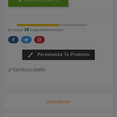

AÑADIR AL CARRITO
28
En Stock
Disponibleartículos
brush
Personaliza Tu Producto
Escribe tu reseña
Descripción