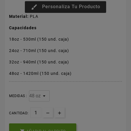
brush
Personaliza Tu Producto
Material:
PLA
Capacidades
18oz - 530ml (150 und. caja)
24oz - 710ml (150 und. caja)
32oz - 940ml (150 und. caja)
48oz - 1420ml (150 und. caja)
MEDIDAS :
CANTIDAD: