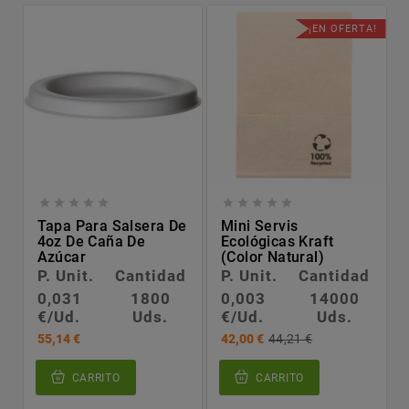
¡EN OFERTA!










Tapa Para Salsera De
Mini Servis
4oz De Caña De
Ecológicas Kraft
Azúcar
(color Natural)
P. Unit.
Cantidad
P. Unit.
Cantidad
0,031
1800
0,003
14000
€/Ud.
Uds.
€/Ud.
Uds.
55,14 €
42,00 €
44,21 €
CARRITO
CARRITO