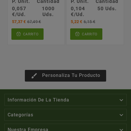
P. Unit.
Cantidad
P. Unit.
Cantidad
0,057
1000
0,104
50 Uds.
€/Ud.
Uds.
€/Ud.
57,37 €
67,49 €
5,22 €
6,15 €
CARRITO
CARRITO
brush
Personaliza Tu Producto

Información De La Tienda

Categorías

Nuestra Empresa