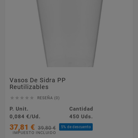
Vasos De Sidra PP
Reutilizables





RESEÑA (0)
P. Unit.
Cantidad
0,084 €/Ud.
450 Uds.
37,81 €
5% de descuento
39,80 €
IMPUESTO INCLUIDO