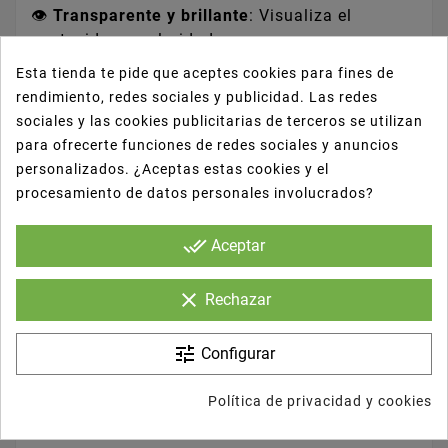
👁️
Transparente y brillante
: Visualiza el
contenido con claridad.
♻️
Fabricado en PP reutilizable y reciclable
:
Esta tienda te pide que aceptes cookies para fines de
Comprometido con el medio ambiente.
rendimiento, redes sociales y publicidad. Las redes
💪
Alta resistencia y durabilidad
: Perfecto para
sociales y las cookies publicitarias de terceros se utilizan
uso en exterior, sidrerías y eventos.
para ofrecerte funciones de redes sociales y anuncios
🧼
Apto para lavavajillas
: Fácil limpieza para
personalizados. ¿Aceptas estas cookies y el
múltiples usos.
procesamiento de datos personales involucrados?
📐
Diseño tradicional
: Respeta la forma clásica
del vaso de sidra.
done_all
Aceptar
📦
Apilable y ligero
: Ahorro de espacio en barra
o almacenamiento.
clear
Rechazar
🎯
Ideal para hostelería, ferias, fiestas
populares o venta al por mayor.
tune
Configurar
Política de privacidad y cookies