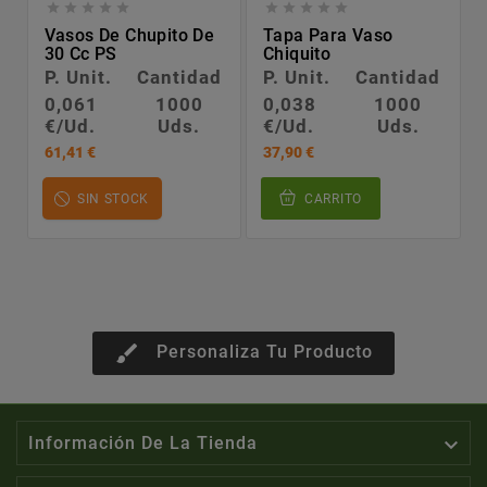










Vasos De Chupito De
Tapa Para Vaso
30 Cc PS
Chiquito
P. Unit.
Cantidad
P. Unit.
Cantidad
0,061
1000
0,038
1000
€/Ud.
Uds.
€/Ud.
Uds.
61,41 €
37,90 €
SIN STOCK
CARRITO
brush
Personaliza Tu Producto

Información De La Tienda