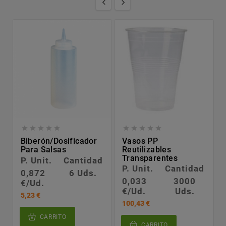












Biberón/dosificador
Vasos PP
Para Salsas
Reutilizables
Transparentes
P. Unit.
Cantidad
P. Unit.
Cantidad
0,872
6 Uds.
0,033
3000
€/Ud.
€/Ud.
Uds.
5,23 €
100,43 €
CARRITO
CARRITO