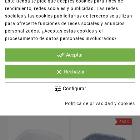
Esta tienda te pide que aceptes cookies para fines de
rendimiento, redes sociales y publicidad. Las redes
- Detergente líquido.
sociales y las cookies publicitarias de terceros se utilizan
- Para el lavado automático de la vajilla,
para ofrecerte funciones de redes sociales y anuncios
cristalería, cubertería.
personalizados. ¿Aceptas estas cookies y el
- Especial para aguas duras.
procesamiento de datos personales involucrados?
done_all
Aceptar
Los Clientes Que Adquirieron Este
clear
Rechazar
Producto También Compraron:
tune
Configurar


Política de privacidad y cookies
PACK