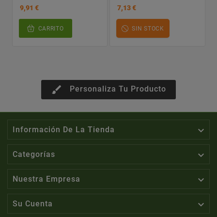
9,91 €
7,13 €
CARRITO
SIN STOCK
brush
Personaliza Tu Producto

Información De La Tienda

Categorías

Nuestra Empresa

Su Cuenta