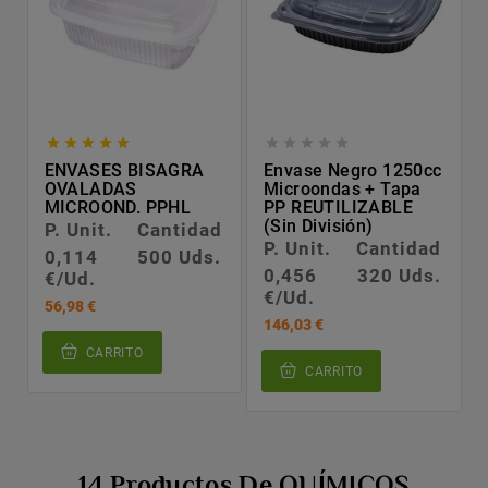










ENVASES BISAGRA
Envase Negro 1250cc
OVALADAS
Microondas + Tapa
MICROOND. PPHL
PP REUTILIZABLE
(sin División)
P. Unit.
Cantidad
P. Unit.
Cantidad
0,114
500 Uds.
0,456
320 Uds.
€/Ud.
€/Ud.
56,98 €
146,03 €
CARRITO
CARRITO
14 Productos De QUÍMICOS