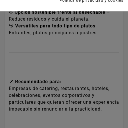
Política de privacidad y cookies
lavavajillas, permiten múltiples usos.
♻️
Opción sostenible frente al desechable
–
Reduce residuos y cuida el planeta.
🎯
Versátiles para todo tipo de platos
–
Entrantes, platos principales o postres.
📌 Recomendado para:
Empresas de catering, restaurantes, hoteles,
celebraciones, eventos corporativos y
particulares que quieran ofrecer una experiencia
impecable sin renunciar a la practicidad.