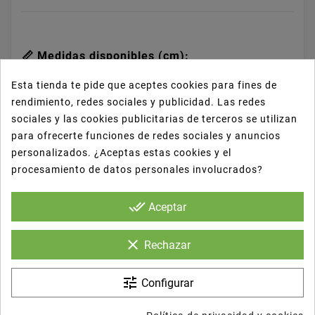
📏 Medidas disponibles (cm):
✔️ 17 cm
Esta tienda te pide que aceptes cookies para fines de
✔️ 20,5 cm
rendimiento, redes sociales y publicidad. Las redes
✔️ 22 cm
sociales y las cookies publicitarias de terceros se utilizan
para ofrecerte funciones de redes sociales y anuncios
personalizados. ¿Aceptas estas cookies y el
procesamiento de datos personales involucrados?
✅ Ventajas del producto:
done_all
Aceptar
clear
🍽️
Estilo limpio y profesional
– Aporta una
Rechazar
imagen cuidada y elegante.
💪
Material resistente y duradero
– No se
tune
Configurar
rompe ni se deforma fácilmente.
🔁
Reutilizables y lavables
– Aptos para