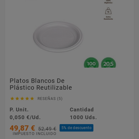
Platos Blancos De
Plástico Reutilizable





RESEÑAS (5)
P. Unit.
Cantidad
0,050 €/Ud.
1000 Uds.
49,87 €
5% de descuento
52,49 €
IMPUESTO INCLUIDO