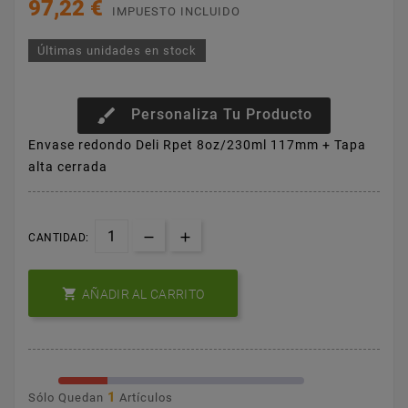
97,22 €
IMPUESTO INCLUIDO
Últimas unidades en stock
brush
Personaliza Tu Producto
Envase redondo Deli Rpet 8oz/230ml 117mm + Tapa
alta cerrada
CANTIDAD:

AÑADIR AL CARRITO
1
Sólo Quedan
Artículos