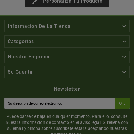
brush
Personaliza Tu Producto

Información De La Tienda

Categorías

Nuestra Empresa

Su Cuenta
Newsletter
OK
Puede darse de baja en cualquier momento. Para ello, consulte
nuestra información de contacto en el aviso legal. Si rellena con
su email y pincha sobre suscribete estará aceptando nuestras