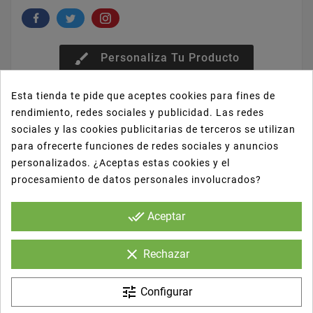
brush
Personaliza Tu Producto
Esta tienda te pide que aceptes cookies para fines de
Escribe tu reseña
rendimiento, redes sociales y publicidad. Las redes
sociales y las cookies publicitarias de terceros se utilizan
para ofrecerte funciones de redes sociales y anuncios
personalizados. ¿Aceptas estas cookies y el
procesamiento de datos personales involucrados?
Descripción
done_all
Aceptar
Detalles del producto
clear
Rechazar
Reseñas
tune
Configurar