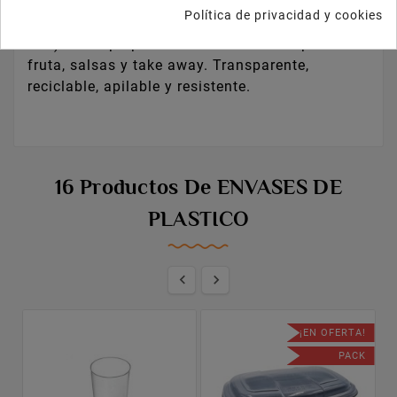
Política de privacidad y cookies
Envase redondo Deli RPET 8oz/230ml (Ø117
mm) con tapa plana cerrada. Perfecto para
fruta, salsas y take away. Transparente,
reciclable, apilable y resistente.
16 Productos De ENVASES DE
PLASTICO


¡EN OFERTA!
PACK