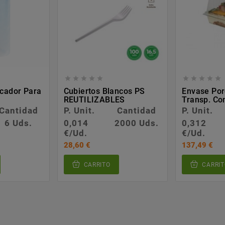










icador Para
Cubiertos Blancos PS
Envase Por
REUTILIZABLES
Transp. Co
Cantidad
P. Unit.
Cantidad
P. Unit.
6 Uds.
0,014
2000 Uds.
0,312
€/Ud.
€/Ud.
28,60 €
137,49 €
CARRITO
CARRIT