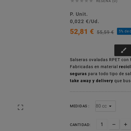





RESEÑA (0)
P. Unit.
0,022 €/Ud.
52,81 €
5% de 
55,59 €
brush
Salseras ovaladas RPET con t
Fabricadas en material
recic
seguras
para todo tipo de s
take away y delivery
que busc
MEDIDAS :

CANTIDAD: