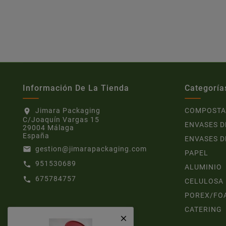
Información De La Tienda
Categoría
Jimara Packaging
COMPOSTA
location_on
C/Joaquín Vargas 15
ENVASES D
29004 Málaga
España
ENVASES D
gestion@jimarapackaging.com
email
PAPEL
951530689
call
ALUMINIO
675784757
call
CELULOSA
POREX/FO
CATERING
