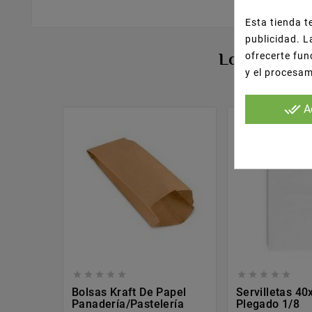
Esta tienda t
publicidad. L
Los Cliente
ofrecerte fun
y el procesa
done_all
A










Bolsas Kraft De Papel
Servilletas 4
Panadería/pastelería
Plegado 1/8