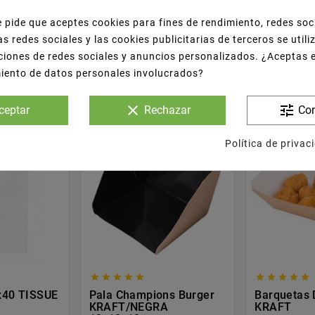
e pide que aceptes cookies para fines de rendimiento, redes soc
as redes sociales y las cookies publicitarias de terceros se util
s Que Adquirieron Este Producto Tambié
ciones de redes sociales y anuncios personalizados. ¿Aceptas 
miento de datos personales involucrados?
clear
tune
ceptar
Rechazar
Con
NUEVO
Política de privac










0x40 TISSUE
Pala Champions Burger
Barquetas 
KRAFT/NEGRA
KRAFT