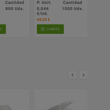
Cantidad
P. Unit.
Cantidad
P. Unit.
800 Uds.
0,044
1000 Uds.
0,021
€/Ud.
€/Ud.
44,33 €
53,45 €
O
CARRITO
CA

