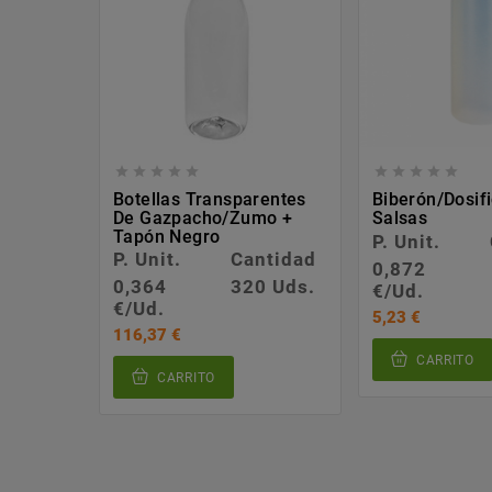










Botellas Transparentes
Biberón/dosif
De Gazpacho/zumo +
Salsas
Tapón Negro
P. Unit.
P. Unit.
Cantidad
0,872
0,364
320 Uds.
€/Ud.
€/Ud.
5,23 €
116,37 €
CARRITO
CARRITO