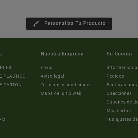
brush
Personaliza Tu Producto
s
Nuestra Empresa
Su Cuenta
BLES
Envío
Información p
E PLASTICO
Aviso legal
Pedidos
E CARTON
Términos y condiciones
Facturas por 
Mapa del sitio web
Direcciones
Cupones de d
Mis alertas
AM
Tus ajustes de