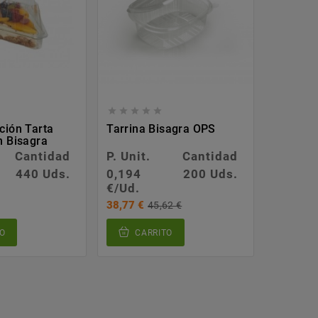








ción Tarta
Tarrina Bisagra OPS
Envases
n Bisagra
RPET
Cantidad
P. Unit.
Cantidad
P. Unit.
440 Uds.
0,194
200 Uds.
0,428
€/Ud.
€/Ud.
38,77 €
77,01 €
45,62 €
O
CARRITO
CA