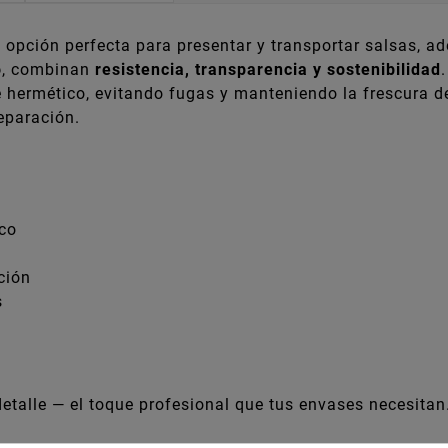
 opción perfecta para presentar y transportar salsas, 
o
, combinan
resistencia, transparencia y sostenibilidad
.
 hermético, evitando fugas y manteniendo la frescura d
reparación.
ico
ción
s
detalle — el toque profesional que tus envases necesitan