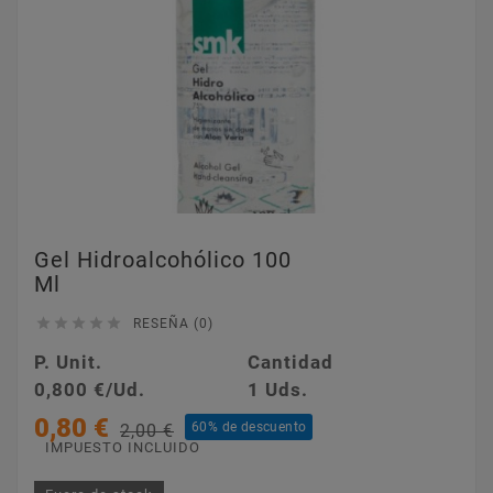
Gel Hidroalcohólico 100
Ml





RESEÑA (0)
P. Unit.
Cantidad
0,800 €/Ud.
1 Uds.
0,80 €
60% de descuento
2,00 €
IMPUESTO INCLUIDO