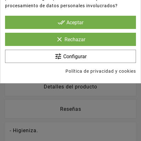
procesamiento de datos personales involucrados?
brush
Personaliza Tu Producto
done_all
Aceptar
Escribe tu reseña
clear
Rechazar
tune
Configurar
Descripción
Política de privacidad y cookies
Detalles del producto
Reseñas
- Higieniza.