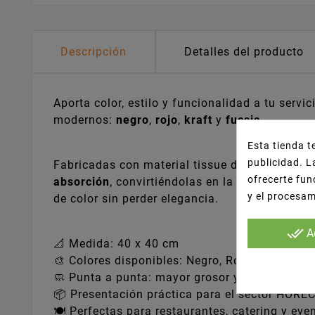
Descripción
Detalles del producto
Aporta color, estilo y funcionalidad a tu serv
modernos:
negro
,
rojo
,
kraft
y
fucsia
.
Esta tienda t
publicidad. L
Fabricadas con material tissue de alta calidad
ofrecerte fun
absorción
, convirtiéndolas en la elección ide
y el procesa
de color sin perder elegancia.
done_all
A
📐 Medida: 40 x 40 cm
🎨 Colores disponibles: Negro, Rojo, Kraft, Fuc
🧼 Punta a punta: mayor grosor y absorción
📦 Presentación práctica para el sector HORE
🍽️ Perfectas para restaurantes, catering y eve