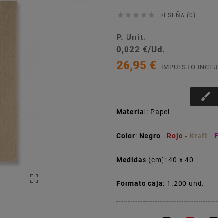





RESEÑA (0)
P. Unit.
0,022 €/Ud.
26,95 €
IMPUESTO INCLU
brush
Material
: Papel
Color
:
Negro
-
Rojo
-
Kraft
-
F
Medidas
(cm): 40 x 40

Formato caja
: 1.200 und.