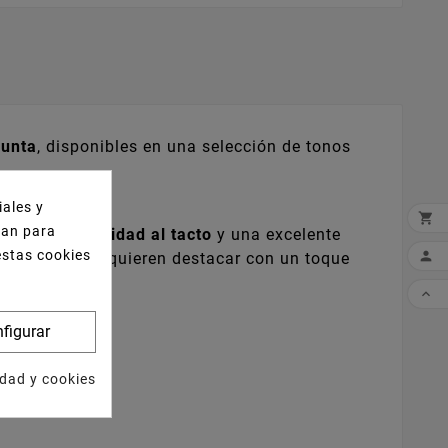
Punta
, disponibles en una selección de tonos
iales y

izan para
istencia
,
suavidad al tacto
y una excelente
estas cookies

hostelería que quieren destacar con un toque

figurar
idad y cookies