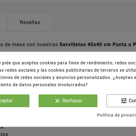
Reseñas
icio de mesa con nuestras
Servilletas 40x40 cm Punta a 
e pide que aceptes cookies para fines de rendimiento, redes soc
as redes sociales y las cookies publicitarias de terceros se util
, su tecnología
punta a punta (P/P)
garantiza mayor
res
ciones de redes sociales y anuncios personalizados. ¿Aceptas 
al para todo tipo de eventos, restaurantes o negocios de 
miento de datos personales involucrados?
clear
tune
ceptar
Rechazar
Con
sia
Política de privac
CA
ntos