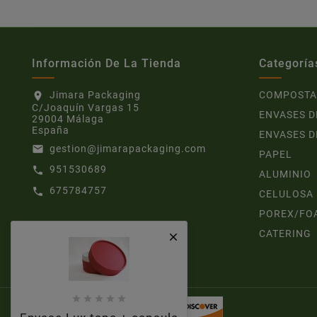
Información De La Tienda
Categoría
Jimara Packaging
COMPOSTA
location_on
C/Joaquín Vargas 15
ENVASES D
29004 Málaga
España
ENVASES D
gestion@jimarapackaging.com
email
PAPEL
951530689
call
ALUMINIO
675784757
call
CELULOSA
POREX/FO
CATERING





