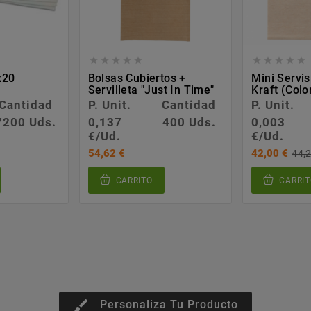










x20
Bolsas Cubiertos +
Mini Servis
Servilleta "Just In Time"
Kraft (colo
Cantidad
P. Unit.
Cantidad
P. Unit.
7200 Uds.
0,137
400 Uds.
0,003
€/Ud.
€/Ud.
54,62 €
42,00 €
44,2
CARRITO
CARRIT
brush
Personaliza Tu Producto