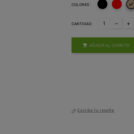

COLORES :
CANTIDAD:

AÑADIR AL CARRITO
Escribe tu reseña