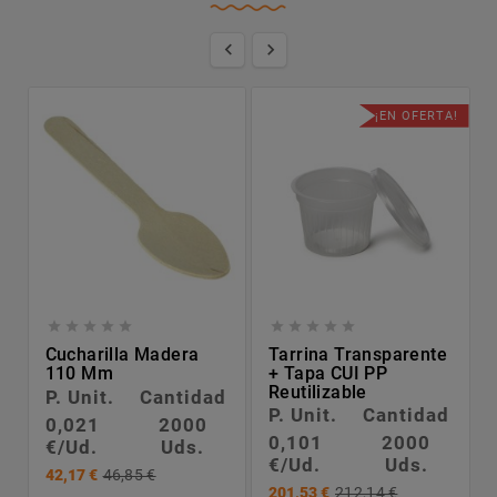


¡EN OFERTA!










Cucharilla Madera
Tarrina Transparente
110 Mm
+ Tapa CUI PP
Reutilizable
P. Unit.
Cantidad
P. Unit.
Cantidad
0,021
2000
0,101
2000
€/Ud.
Uds.
€/Ud.
Uds.
42,17 €
46,85 €
201,53 €
212,14 €