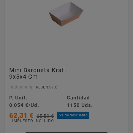
Mini Barqueta Kraft
9x5x4 Cm





RESEÑA (0)
P. Unit.
Cantidad
0,054 €/Ud.
1150 Uds.
62,31 €
5% de descuento
65,59 €
IMPUESTO INCLUIDO