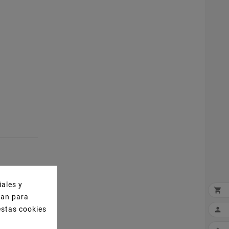
iales y

izan para
estas cookies
