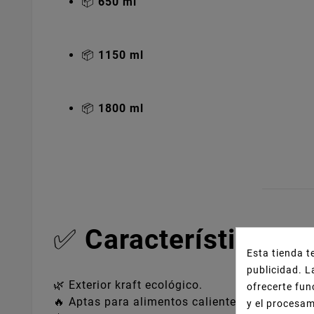
📦
650 ml
📦
1150 ml
📦
1800 ml
✅
Características d
Esta tienda t
publicidad. L
🌿 Exterior kraft ecológico.
ofrecerte fun
🔥 Aptas para alimentos calientes
y el procesa