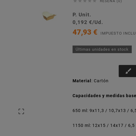





RESEÑA (0)
P. Unit.
0,192 €/Ud.
47,93 €
IMPUESTO INCLU
Últimas unidades en stock
brush
Material
: Cartón
Capacidades y medidas base

650 ml: 9x11,3 / 10,7x13 / 6,
1150 ml: 12x15 / 14x17 / 6,5