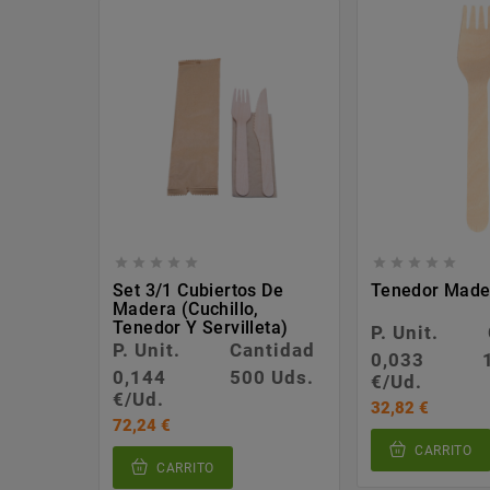










Set 3/1 Cubiertos De
Tenedor Mad
Madera (cuchillo,
Tenedor Y Servilleta)
P. Unit.
P. Unit.
Cantidad
0,033
0,144
500 Uds.
€/Ud.
€/Ud.
32,82 €
72,24 €
CARRITO
CARRITO