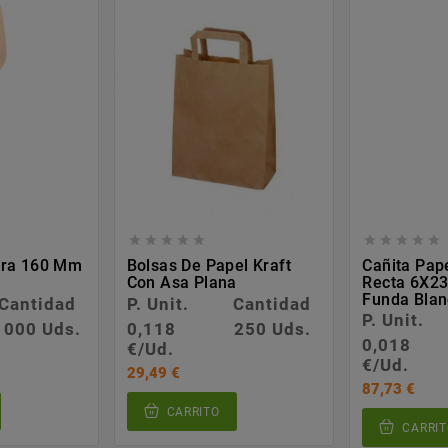










era 160 Mm
Bolsas De Papel Kraft
Cañita Pap
Con Asa Plana
Recta 6X2
Funda Bla
Cantidad
P. Unit.
Cantidad
P. Unit.
1000 Uds.
0,118
250 Uds.
0,018
€/Ud.
€/Ud.
29,49 €
87,73 €
CARRITO
CARRIT