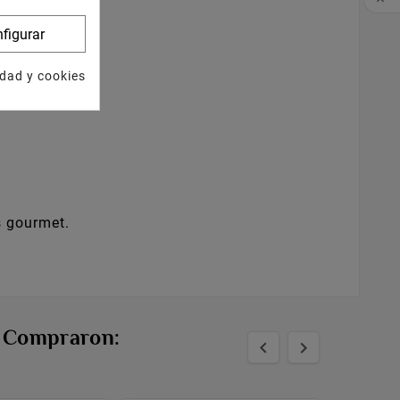

figurar
idad y cookies
s gourmet.
n Compraron:

