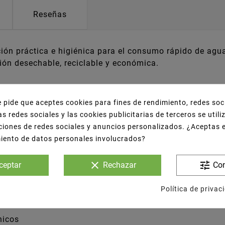
Reseñas
ción práctica e higiénica para el consumo rápido de agu
ción desechable, reciclable y económica.
e pide que aceptes cookies para fines de rendimiento, redes soc
as redes sociales y las cookies publicitarias de terceros se util
ciones de redes sociales y anuncios personalizados. ¿Aceptas 
miento de datos personales involucrados?
clear
tune
ceptar
Rechazar
Con
sumo inmediato
Política de privac
y eventos
nicos