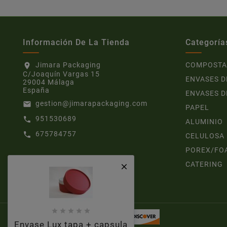
Información De La Tienda
Categoría
Jimara Packaging
COMPOSTA
location_on
C/Joaquín Vargas 15
ENVASES D
29004 Málaga
España
ENVASES D
gestion@jimarapackaging.com
email
PAPEL
951530689
call
ALUMINIO
675784757
call
CELULOSA
POREX/FO
CATERING






Envase Lux tapa + capsula