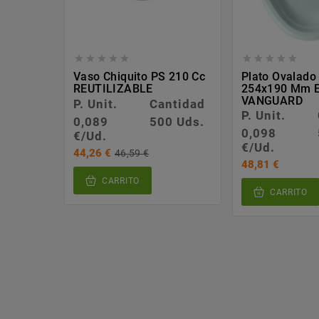










Vaso Chiquito PS 210 Cc
Plato Ovalad
REUTILIZABLE
254x190 Mm 
VANGUARD
P. Unit.
Cantidad
P. Unit.
0,089
500 Uds.
0,098
€/Ud.
€/Ud.
44,26 €
46,59 €
48,81 €
CARRITO
CARRITO