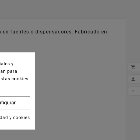
a en fuentes o dispensadores. Fabricado en
iales y

izan para
estas cookies


figurar
idad y cookies