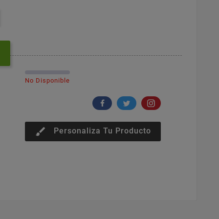
No Disponible
brush
Personaliza Tu Producto