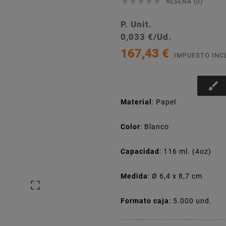





RESEÑA (0)
P. Unit.
0,033 €/Ud.
167,43 €
IMPUESTO INC
brush
Material
: Papel
Color
: Blanco
Capacidad
: 116 ml. (4oz)
Medida
: Ø 6,4 x 8,7 cm

Formato caja
: 5.000 und.