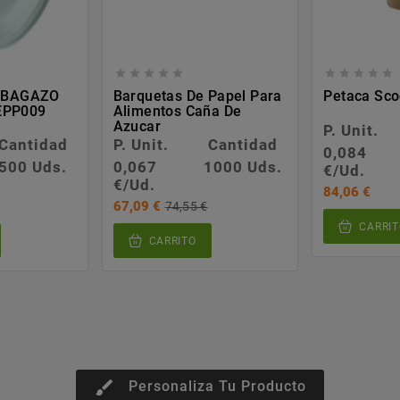










o BAGAZO
Barquetas De Papel Para
Petaca Sco
EPP009
Alimentos Caña De
Azucar
P. Unit.
Cantidad
P. Unit.
Cantidad
0,084
500 Uds.
0,067
1000 Uds.
€/Ud.
€/Ud.
84,06 €
67,09 €
74,55 €
CARRIT
CARRITO
brush
Personaliza Tu Producto