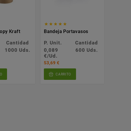








opy Kraft
Bandeja Portavasos
Tapa Co
Cupula 
EPDLCC
Cantidad
P. Unit.
Cantidad
P. Unit.
1000 Uds.
0,089
600 Uds.
0,091
€/Ud.
€/Ud.
53,69 €
91,42 €
O
CARRITO
CA