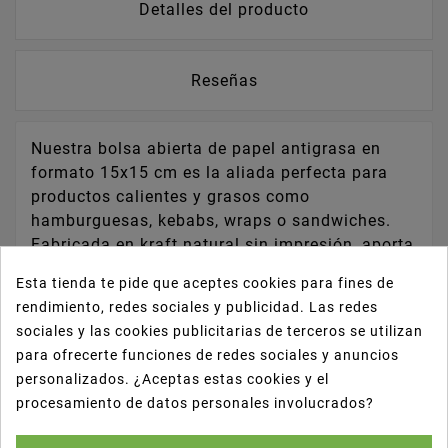
Detalles del producto
Reseñas
Nuestra bolsa abierta de papel antigrasa en
formato 15x15 cm es la aliada perfecta para
productos calientes y grasos como
hamburguesas, kebabs, wraps o sandwiches.
Fabricada en kraft natural sin impresión, aporta
un toque rústico y eco-friendly a tu servicio de
Esta tienda te pide que aceptes cookies para fines de
take away.
rendimiento, redes sociales y publicidad. Las redes
sociales y las cookies publicitarias de terceros se utilizan
📐
Medidas:
15 x 15 cm
para ofrecerte funciones de redes sociales y anuncios
🟤 Papel kraft natural sin impresión
personalizados. ¿Aceptas estas cookies y el
🛡️ Interior con tratamiento antigrasa
procesamiento de datos personales involucrados?
🍔 Ideal para hamburguesas, kebabs, wraps,