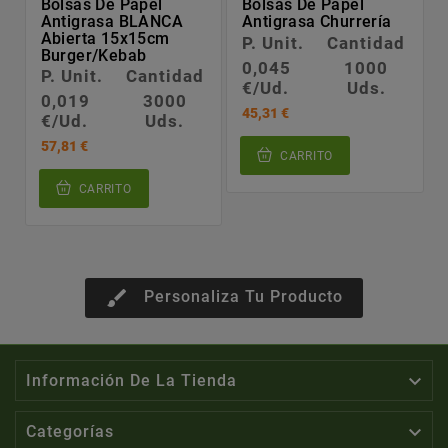
Bolsas De Papel
Bolsas De Papel
Antigrasa BLANCA
Antigrasa Churrería
Abierta 15x15cm
P. Unit.
Cantidad
Burger/Kebab
0,045
1000
P. Unit.
Cantidad
€/Ud.
Uds.
0,019
3000
45,31 €
€/Ud.
Uds.
57,81 €
CARRITO
CARRITO
brush
Personaliza Tu Producto

Información De La Tienda

Categorías