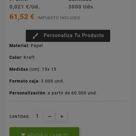
0,021 €/Ud.
3000 Uds.
61,52 €
IMPUESTO INCLUIDO
brush
Personaliza Tu Producto
Material
: Papel
Color
: Kraft
Medidas
(cm): 15x 15
Formato caja
: 3.000 und.
Personalización
: a partir de 60.000 und.
CANTIDAD:

AÑADIR AL CARRITO