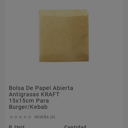
Bolsa De Papel Abierta
Antigrasas KRAFT
15x15cm Para
Burger/kebab





RESEÑA (0)
P. Unit.
Cantidad