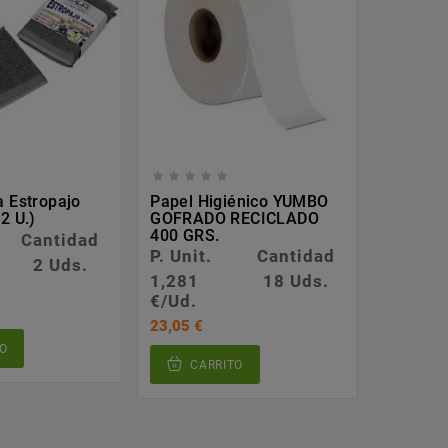








a Estropajo
Papel Higiénico YUMBO
Salsera
2 U.)
GOFRADO RECICLADO
400 GRS.
Cantidad
P. Unit.
P. Unit.
Cantidad
2 Uds.
0,021
1,281
18 Uds.
€/Ud.
€/Ud.
53,45 €
23,05 €
O
CA
CARRITO