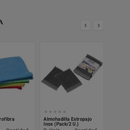
A










rofibra
Almohadilla Estropajo
Recoged
Inox (pack/2 U.)