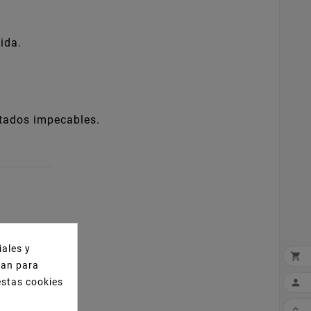
ida.
ltados impecables.
iales y

izan para
estas cookies

