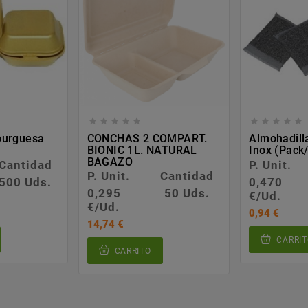










burguesa
CONCHAS 2 COMPART.
Almohadill
BIONIC 1L. NATURAL
Inox (pack/
BAGAZO
Cantidad
P. Unit.
P. Unit.
Cantidad
500 Uds.
0,470
0,295
50 Uds.
€/Ud.
€/Ud.
0,94 €
14,74 €
CARRIT
CARRITO