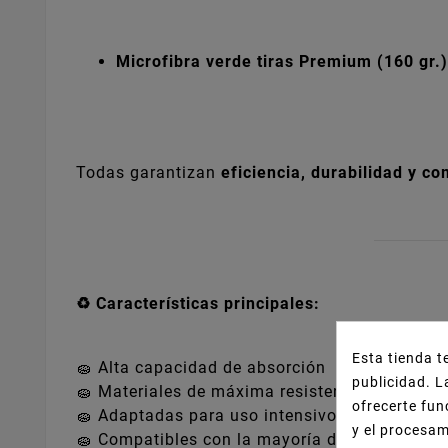
Microfibra verde tiras Premium (160 gr.)
Todas garantizan
eficiencia, durabilidad y c
♻️ Características principales:
Esta tienda t
🧽 Alta capacidad de absorción
publicidad. L
🧽 Materiales de máxima resistencia
ofrecerte fun
🧽 Adaptadas para uso intensivo en hostelería
y el procesa
🧽 Compatibles con la mayoría de palos y cub