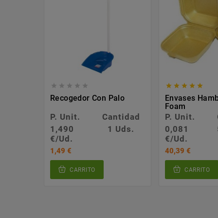










Recogedor Con Palo
Envases Ham
Foam
P. Unit.
Cantidad
P. Unit.
1,490
1 Uds.
0,081
€/Ud.
€/Ud.
1,49 €
40,39 €
CARRITO
CARRITO