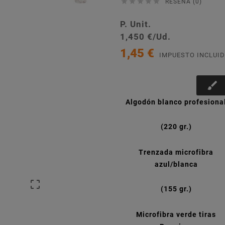





RESEÑA (0)
P. Unit.
1,450 €/Ud.
1,45 €
IMPUESTO INCLUI
brush
Algodón blanco profesiona
(220 gr.)
Trenzada microfibra
azul/blanca

(155 gr.)
Microfibra verde tiras