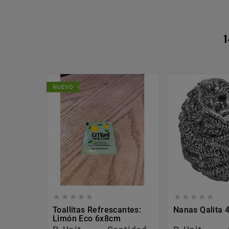
NUEVO










Toallitas Refrescantes:
Nanas Qalita 4
Limón Eco 6x8cm