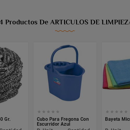
14 Productos De ARTICULOS DE LIMPIEZ










0 Gr.
Cubo Para Fregona Con
Bayeta Mic
Escurridor Azul