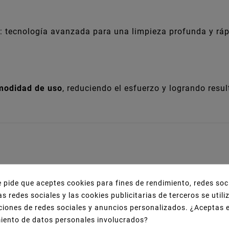
: tecnología avanzada para una limpieza profunda y ráp
omodidad de uso
, reduciendo el esfuerzo y logrando resu
e pide que aceptes cookies para fines de rendimiento, redes soc
as redes sociales y las cookies publicitarias de terceros se util
ciones de redes sociales y anuncios personalizados. ¿Aceptas 
 y limpieza profesional
miento de datos personales involucrados?
os estándar