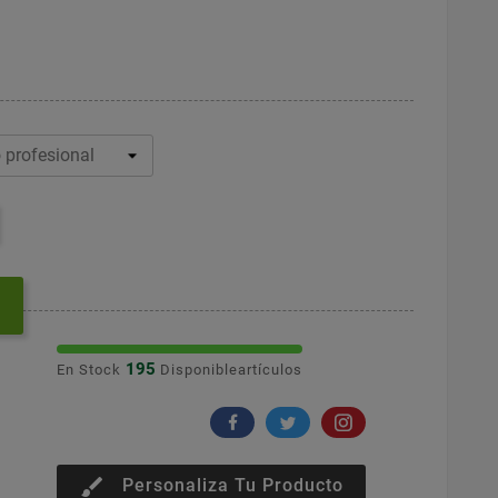
195
En Stock
Disponibleartículos
brush
Personaliza Tu Producto