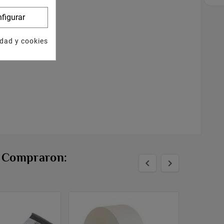
figurar
idad y cookies
n Compraron:

