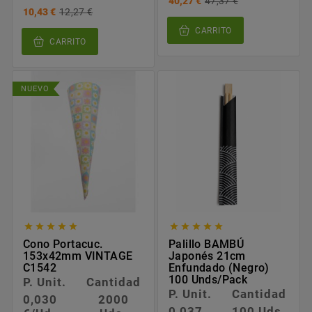
40,27 €
47,37 €
10,43 €
12,27 €
CARRITO
CARRITO
NUEVO










Cono Portacuc.
Palillo BAMBÚ
153x42mm VINTAGE
Japonés 21cm
C1542
Enfundado (negro)
100 Unds/pack
P. Unit.
Cantidad
P. Unit.
Cantidad
0,030
2000
0,037
100 Uds.