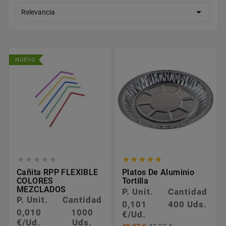

Relevancia
NUEVO










Cañita RPP FLEXIBLE
Platos De Aluminio
COLORES
Tortilla
MEZCLADOS
P. Unit.
Cantidad
P. Unit.
Cantidad
0,101
400 Uds.
0,010
1000
€/Ud.
€/Ud.
Uds.