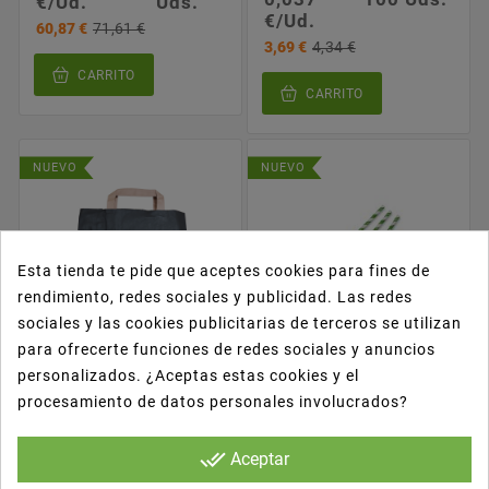
€/Ud.
Uds.
€/Ud.
60,87 €
71,61 €
3,69 €
4,34 €
CARRITO
CARRITO
NUEVO
NUEVO
Esta tienda te pide que aceptes cookies para fines de
rendimiento, redes sociales y publicidad. Las redes
sociales y las cookies publicitarias de terceros se utilizan
para ofrecerte funciones de redes sociales y anuncios
personalizados. ¿Aceptas estas cookies y el










procesamiento de datos personales involucrados?
Bolsa Papel C/asa
CAÑITAS DE PAPEL
Plana 26X17X26
COMPOSTABLES
NEGRA 70gr
ECOPRODUCTS/VEGWARE
done_all
Aceptar
P. Unit.
Cantidad
P. Unit.
Cantidad