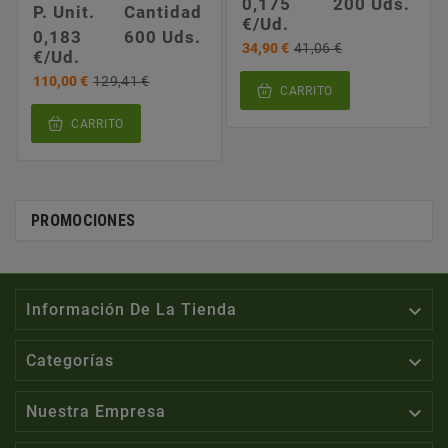
0,175
200 Uds.
P. Unit.
Cantidad
€/Ud.
0,183
600 Uds.
34,90 €
41,06 €
€/Ud.
110,00 €
129,41 €
CARRITO
CARRITO
PROMOCIONES

Información De La Tienda

Categorías

Nuestra Empresa