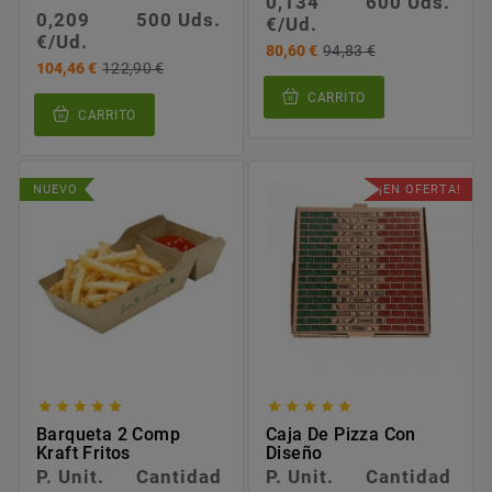
0,134
600 Uds.
0,209
500 Uds.
€/Ud.
€/Ud.
80,60 €
94,83 €
104,46 €
122,90 €
CARRITO
CARRITO
NUEVO
¡EN OFERTA!










Barqueta 2 Comp
Caja De Pizza Con
Kraft Fritos
Diseño
P. Unit.
Cantidad
P. Unit.
Cantidad