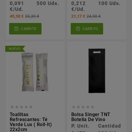
0,091
500 Uds.
0,212
100 Uds.
€/Ud.
€/Ud.
45,38 €
53,39 €
21,17 €
24,90 €
CARRITO
CARRITO
NUEVO










Toallitas
Bolsa Singer TNT
Refrescantes: Té
Botella De Vino
Verde Lux ( Roll-It)
P. Unit.
Cantidad
22x2cm