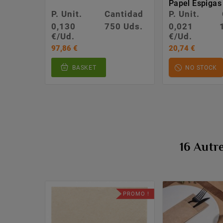
Papel Espigas
P. Unit.
Cantidad
P. Unit.
0,130
750 Uds.
0,021
€/Ud.
€/Ud.
97,86 €
20,74 €
BASKET
NO STOCK
16 Autr
PROMO !