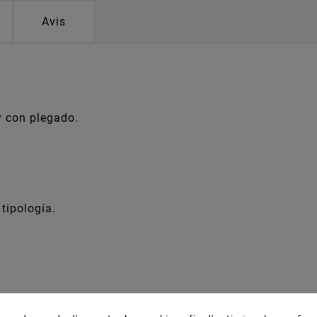
Avis
y con plegado.
 tipología.
buffets, bares, catering y negocios de comida rápida (ke