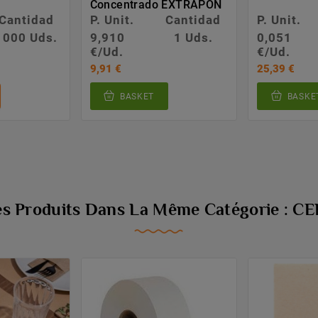
Concentrado EXTRAPON
Cantidad
P. Unit.
Cantidad
P. Unit.
1000 Uds.
9,910
1 Uds.
0,051
€/Ud.
€/Ud.
9,91 €
25,39 €
BASKET
BASKE
es Produits Dans La Même Catégorie : 