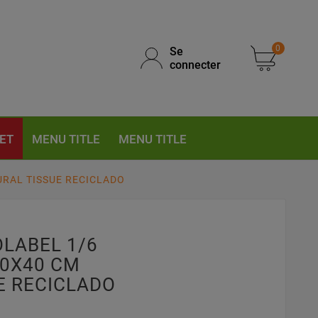
0
Se
connecter
ET
MENU TITLE
MENU TITLE
URAL TISSUE RECICLADO
OLABEL 1/6
30X40 CM
E RECICLADO