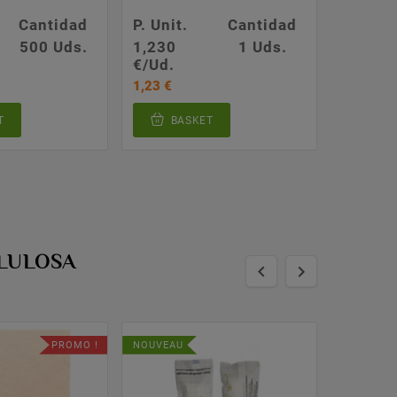
ALTA
Cantidad
P. Unit.
Cantidad
P. Unit.
500 Uds.
1,230
1 Uds.
0,222
€/Ud.
€/Ud.
1,23 €
35,54 €
T
BASKET
BA
CELULOSA


PROMO !
NOUVEAU