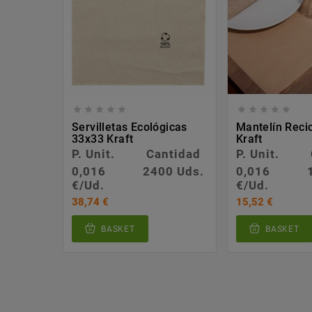










Servilletas Ecológicas
Mantelín Reci
33x33 Kraft
Kraft
P. Unit.
Cantidad
P. Unit.
0,016
2400 Uds.
0,016
€/Ud.
€/Ud.
38,74 €
15,52 €
BASKET
BASKET