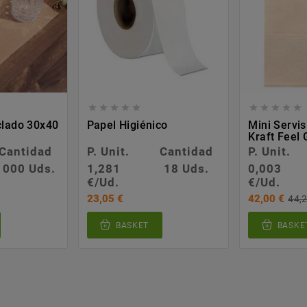










clado 30x40
Papel Higiénico
Mini Servis
Kraft Feel
Cantidad
P. Unit.
Cantidad
P. Unit.
1000 Uds.
1,281
18 Uds.
0,003
€/Ud.
€/Ud.
23,05 €
42,00 €
44,2
BASKET
BASKE