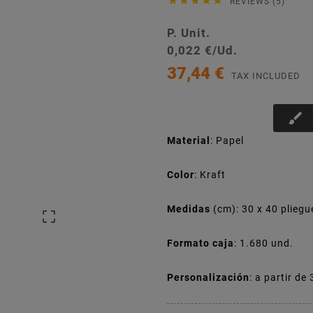





REVIEWS (5)
P. Unit.
0,022 €/Ud.
37,44 €
TAX INCLUDED
brush
Material
: Papel
Color
: Kraft
Medidas
(cm): 30 x 40 pliegu

Formato caja
: 1.680 und.
Personalización
: a partir de