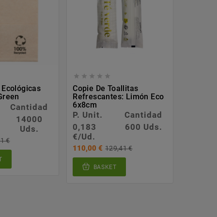








 Ecológicas
Copie De Toallitas
Servill
 Green
Refrescantes: Limón Eco
40x40cm
6x8cm
PUNTA 
Cantidad
P. Unit.
Cantidad
P. Unit.
14000
0,183
600 Uds.
0,045
Uds.
€/Ud.
€/Ud.
1 €
110,00 €
53,58 €
129,41 €
T
BASKET
BA