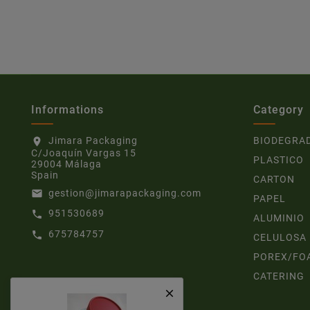
Informations
Category
Jimara Packaging
BIODEGRA
location_on
C/Joaquín Vargas 15
PLASTICO
29004 Málaga
Spain
CARTON
gestion@jimarapackaging.com
email
PAPEL
951530689
call
ALUMINIO
675784757
call
CELULOSA
POREX/FO
CATERING
