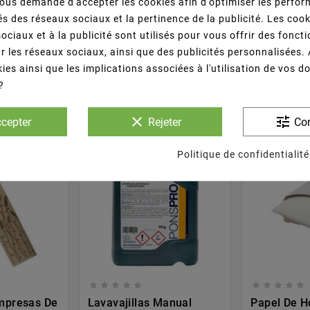
us demande d'accepter les cookies afin d'optimiser les perfor
s des réseaux sociaux et la pertinence de la publicité. Les cooki
ociaux et à la publicité sont utilisés pour vous offrir des fonct
r les réseaux sociaux, ainsi que des publicités personnalisées.
s Qui Ont Acheté Ce Produit Ont Égalemen
ies ainsi que les implications associées à l'utilisation de vos 
?
clear
tune
cepter
Rejeter
Con
Politique de confidentialité










Impresas De
Lavavajillas Manual
Papel De H