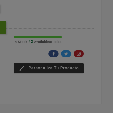
42
In Stock
Availablearticles
brush
Personaliza Tu Producto