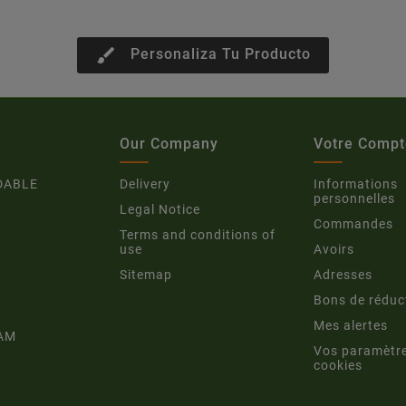
brush
Personaliza Tu Producto
Our Company
Votre Compt
DABLE
Delivery
Informations
personnelles
Legal Notice
Commandes
Terms and conditions of
use
Avoirs
Sitemap
Adresses
Bons de réduc
Mes alertes
AM
Vos paramètr
cookies