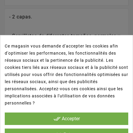
- 2 capas.
- Servilletas de diferentes tamaños, normales y
con plegado.
Ce magasin vous demande d'accepter les cookies afin
d'optimiser les performances, les fonctionnalités des
réseaux sociaux et la pertinence de la publicité. Les
- Material 100% reciclado.
cookies tiers liés aux réseaux sociaux et à la publicité sont
utilisés pour vous offrir des fonctionnalités optimisées sur
- Excelente calidad, gran variedad de colores y
les réseaux sociaux, ainsi que des publicités
tipología.
personnalisées. Acceptez-vous ces cookies ainsi que les
implications associées à l'utilisation de vos données
personnelles ?
- Servilletas ideales para la hostelería.
done_all
Accepter
- Imprescindibles en la mesa de restaurantes,
buffets, bares, catering y negocios de comida