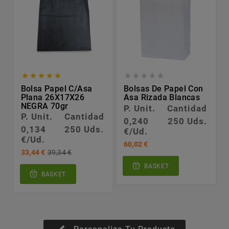










Bolsa Papel C/asa
Bolsas De Papel Con
Plana 26X17X26
Asa Rizada Blancas
NEGRA 70gr
P. Unit.
Cantidad
P. Unit.
Cantidad
0,240
250 Uds.
0,134
250 Uds.
€/Ud.
€/Ud.
60,02 €
33,44 €
39,34 €
BASKET
BASKET