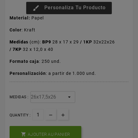
brush
Personaliza Tu Producto
Material:
Papel
Color
: Kraft
Medidas
(cm):
BP9
28 x 17 x 29
/ 1KP
32x22x26
/
7KP
32 x 12,0 x 40
Formato caja
: 250 und.
Personalización
: a partir de 1.000 und.
MEDIDAS :
QUANTITY :

AJOUTER AU PANIER