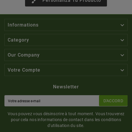
brush
Personaliza Tu Producto

Informations

Category

Our Company

Votre Compte
Newsletter
D'ACCORD
Vous pouvez vous désinscrire à tout moment. Vous trouverez
pour cela nos informations de contact dans les conditions
d'utilisation du site.