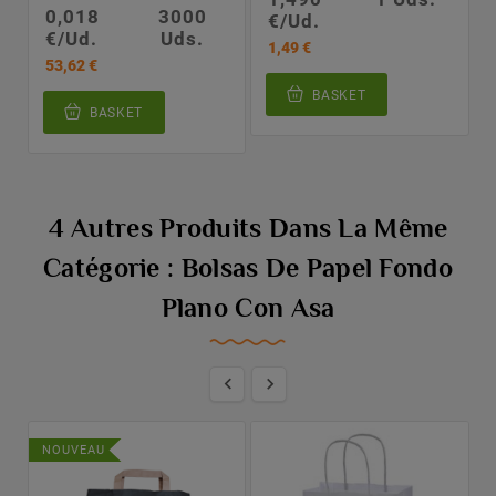
0,018
3000
€/Ud.
€/Ud.
Uds.
1,49 €
53,62 €
BASKET
BASKET
4 Autres Produits Dans La Même
Catégorie : Bolsas De Papel Fondo
Plano Con Asa


NOUVEAU