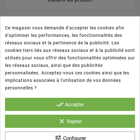
Avis
Ce magasin vous demande d'accepter les cookies afin
d'optimiser les performances, les fonctionnalités des
réseaux sociaux et la pertinence de la publicité. Les
- Bolsas resistente.
cookies tiers liés aux réseaux sociaux et à la publicité sont
utilisés pour vous offrir des fonctionnalités optimisées sur
- Con base para así poder transportar todo tipo
les réseaux sociaux, ainsi que des publicités
de comida en diferentes tipos de envases.
personnalisées. Acceptez-vous ces cookies ainsi que les
implications associées à l'utilisation de vos données
personnelles ?
- Utilizadas en cafeterías, casas de comida
preparada, pastelerías, confiterías, hoteles,
done_all
Accepter
tiendas de moda y negocios de comida rápida.
clear
Rejeter
tune
Configurer