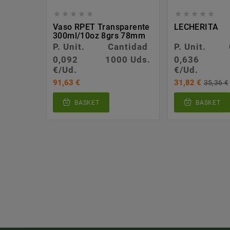










Vaso RPET Transparente
LECHERITA
300ml/10oz 8grs 78mm
P. Unit.
Cantidad
P. Unit.
0,092
1000 Uds.
0,636
€/Ud.
€/Ud.
91,63 €
31,82 €
35,36 €
BASKET
BASKET