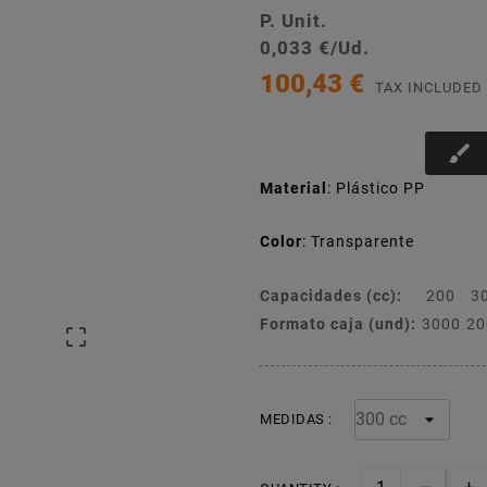
P. Unit.
0,033 €/Ud.
100,43 €
TAX INCLUDED
brush
Material
: Plástico PP
Color
: Transparente
Capacidades (cc):
200
3
Formato caja (und):
3000
20

MEDIDAS :