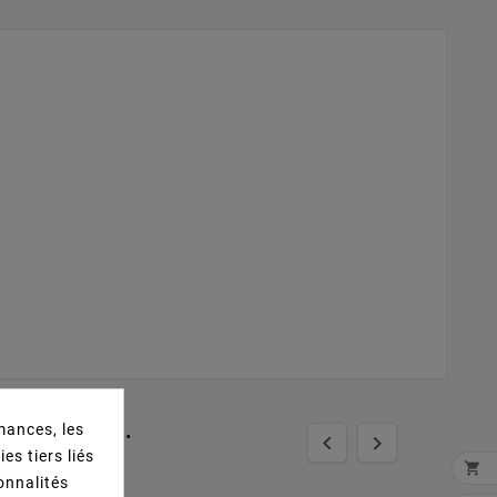
t Acheté...
mances, les


es tiers liés

ionnalités