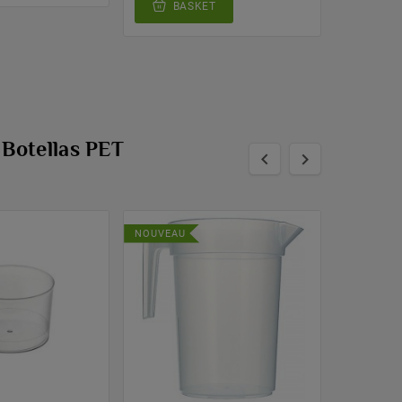
BASKET
 Botellas PET


NOUVEAU