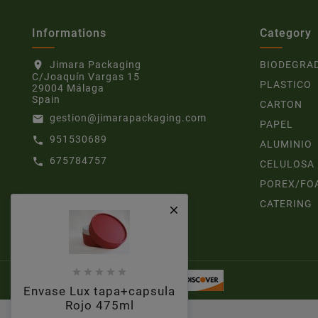
Informations
Category
Jimara Packaging
BIODEGRA
location_on
C/Joaquín Vargas 15
PLASTICO
29004 Málaga
Spain
CARTON
gestion@jimarapackaging.com
email
PAPEL
951530689
call
ALUMINIO
675784757
call
CELULOSA
POREX/FO
CATERING






Envase Lux tapa+capsula
Rojo 475ml