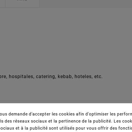
bre, hospitales, catering, kebab, hoteles, etc.
s Qui Ont Acheté Ce Produit Ont Égalemen
us demande d'accepter les cookies afin d'optimiser les perfor
s des réseaux sociaux et la pertinence de la publicité. Les cooki
ociaux et à la publicité sont utilisés pour vous offrir des fonct