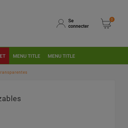
0
Se
connecter
ET
MENU TITLE
MENU TITLE
 transparentes
zables