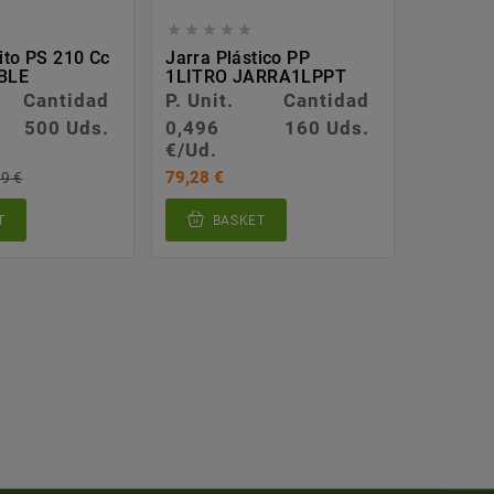








ito PS 210 Cc
Jarra Plástico PP
Tapa Pa
BLE
1LITRO JARRA1LPPT
Cantidad
P. Unit.
Cantidad
P. Unit.
500 Uds.
0,496
160 Uds.
0,038
€/Ud.
€/Ud.
79,28 €
37,90 €
9 €
T
BASKET
BA