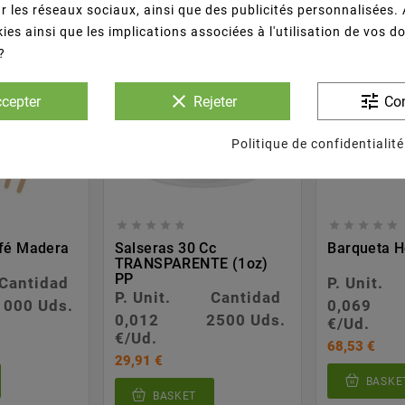
r les réseaux sociaux, ainsi que des publicités personnalisées.
ies ainsi que les implications associées à l'utilisation de vos 
?
clear
tune
cepter
Rejeter
Con
Politique de confidentialité










afé Madera
Salseras 30 Cc
Barqueta 
TRANSPARENTE (1oz)
PP
Cantidad
P. Unit.
P. Unit.
Cantidad
1000 Uds.
0,069
0,012
2500 Uds.
€/Ud.
€/Ud.
68,53 €
29,91 €
BASKE
BASKET