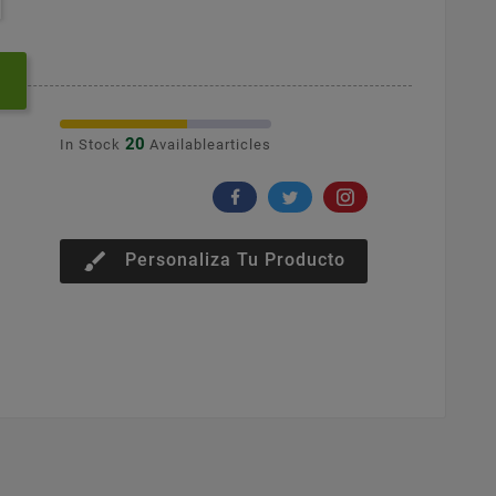
20
In Stock
Availablearticles
brush
Personaliza Tu Producto