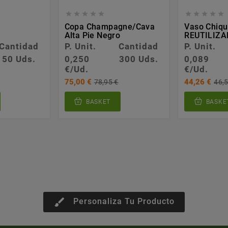










Copa Champagne/cava
Vaso Chiqu
Alta Pie Negro
REUTILIZA
Cantidad
P. Unit.
Cantidad
P. Unit.
50 Uds.
0,250
300 Uds.
0,089
€/Ud.
€/Ud.
75,00 €
44,26 €
78,95 €
46,5
BASKET
BASKE
brush
Personaliza Tu Producto