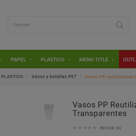
PAPEL
PLASTICO
MENU TITLE
OUTL
PLASTICO
Vasos y botellas PET
Vasos PP reutilizables
Vasos PP Reutili
Transparentes





REVIEW (0)