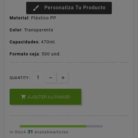
brush
Personaliza Tu Producto
Material
: Plástico PP
Color
: Transparente
Capacidades
: 470ml.
Formato caja
: 500 und.
QUANTITY :

AJOUTER AU PANIER
31
In Stock
Availablearticles