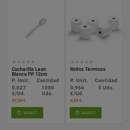










Cucharilla Lean
Rollos Térmicos
Blanca PP 12cm
P. Unit.
Cantidad
P. Unit.
Cantidad
0,027
1000
0,966
5 Uds.
€/Ud.
Uds.
€/Ud.
27,20 €
4,83 €
BASKET
BASKET