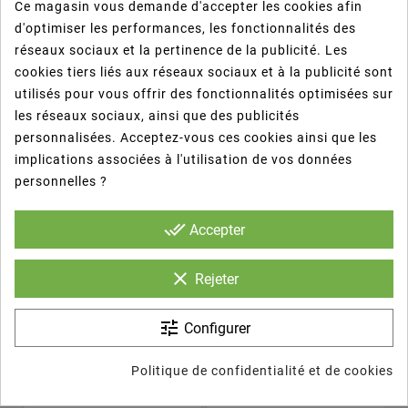
Ce magasin vous demande d'accepter les cookies afin
- Flexibles.
d'optimiser les performances, les fonctionnalités des
réseaux sociaux et la pertinence de la publicité. Les
cookies tiers liés aux réseaux sociaux et à la publicité sont
- Ideales para envasar combinados o todo tipo
utilisés pour vous offrir des fonctionnalités optimisées sur
de bebidas.
les réseaux sociaux, ainsi que des publicités
personnalisées. Acceptez-vous ces cookies ainsi que les
- Utilizados en ferias, fiestas al aire libre,
implications associées à l'utilisation de vos données
catering, discotecas, picnic, hoteles, etc.
personnelles ?
done_all
Accepter
Les Clients Qui Ont Acheté Ce
clear
Rejeter
Produit Ont Également Acheté...
tune
Configurer
Politique de confidentialité et de cookies

