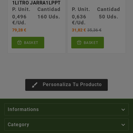
1LITRO JARRA1LPPT
P. Unit.
Cantidad
P. Unit.
Cantidad
0,496
160 Uds.
0,636
50 Uds.
€/Ud.
€/Ud.
79,28 €
31,82 €
35,36 €
BASKET
BASKET
brush
Personaliza Tu Producto

Informations

Category