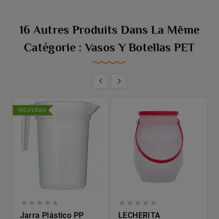
16 Autres Produits Dans La Même
Catégorie : Vasos Y Botellas PET


NOUVEAU










Jarra Plástico PP
LECHERITA