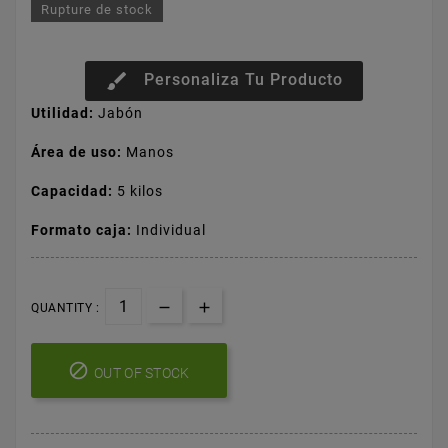
Rupture de stock
brush
Personaliza Tu Producto
Utilidad:
Jabón
Área de uso:
Manos
Capacidad:
5 kilos
Formato caja:
Individual
QUANTITY :

OUT OF STOCK