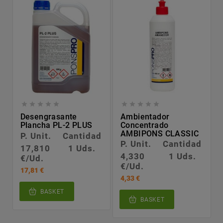










Desengrasante
Ambientador
Plancha PL-2 PLUS
Concentrado
AMBIPONS CLASSIC
P. Unit.
Cantidad
P. Unit.
Cantidad
17,810
1 Uds.
4,330
1 Uds.
€/Ud.
€/Ud.
17,81 €
4,33 €
BASKET
BASKET