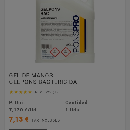
GEL DE MANOS
GELPONS BACTERICIDA





REVIEWS (1)
P. Unit.
Cantidad
7,130 €/Ud.
1 Uds.
7,13 €
TAX INCLUDED