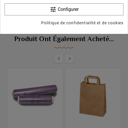
tune
Configurer
Politique de confidentialité et de cookies
Les Clients Qui Ont Acheté Ce
Produit Ont Également Acheté...

