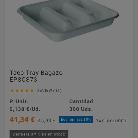
Taco Tray Bagazo
EPSCS73





REVIEWS (1)
P. Unit.
Cantidad
0,138 €/Ud.
300 Uds.
41,34 €
Économisez 10%
45,93 €
TAX INCLUDED
Derniers articles en stock