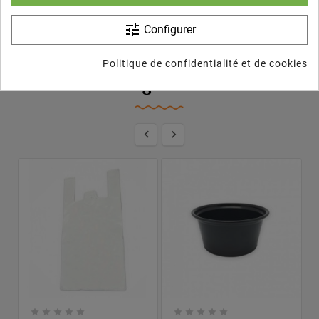
tune
Configurer
Les Clients Qui Ont Acheté Ce
Politique de confidentialité et de cookies
Produit Ont Également Acheté...











