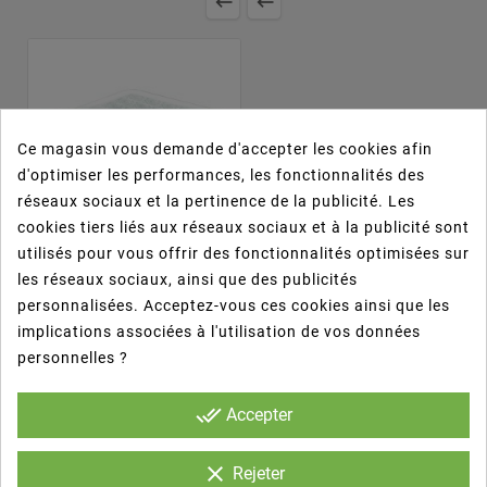


Ce magasin vous demande d'accepter les cookies afin
d'optimiser les performances, les fonctionnalités des
réseaux sociaux et la pertinence de la publicité. Les
cookies tiers liés aux réseaux sociaux et à la publicité sont
utilisés pour vous offrir des fonctionnalités optimisées sur





les réseaux sociaux, ainsi que des publicités
Taco Tray Bagazo
personnalisées. Acceptez-vous ces cookies ainsi que les
EPSCS73
implications associées à l'utilisation de vos données
P. Unit.
Cantidad
personnelles ?
0,302
300 Uds.
€/Ud.
done_all
Accepter
90,56 €
100,62 €
BASKET
clear
Rejeter