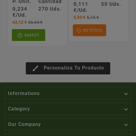
P. Unit.
Cantidad
0,111
50 Uds.
0,234
270 Uds.
€/Ud.
€/Ud.
5,53 €
6,15 €
63,12 €
66,44 €
NO STOCK
BASKET
brush
Personaliza Tu Producto

Informations

Category

Our Company