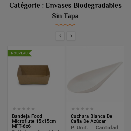
Catégorie : Envases Biodegradables
Sin Tapa


NOUVEAU










Bandeja Food
Cuchara Blanca De
Microflute 15x15cm
Caña De Azúcar
MFT-6x6
P. Unit.
Cantidad