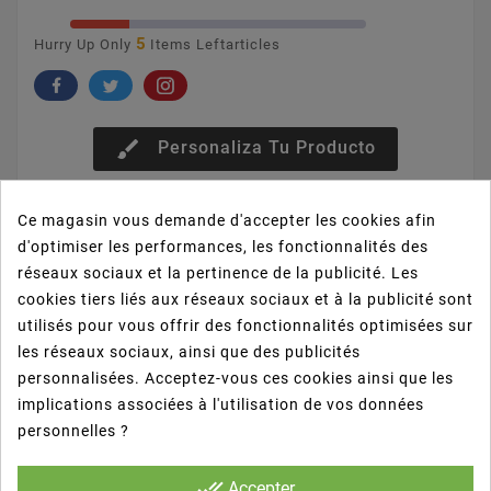
5
Hurry Up Only
Items Leftarticles
brush
Personaliza Tu Producto
Donnez votre avis
Ce magasin vous demande d'accepter les cookies afin
d'optimiser les performances, les fonctionnalités des
réseaux sociaux et la pertinence de la publicité. Les
cookies tiers liés aux réseaux sociaux et à la publicité sont
utilisés pour vous offrir des fonctionnalités optimisées sur
La description
les réseaux sociaux, ainsi que des publicités
personnalisées. Acceptez-vous ces cookies ainsi que les
implications associées à l'utilisation de vos données
Détails du produit
personnelles ?
done_all
Accepter