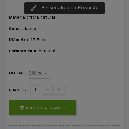
brush
Personaliza Tu Producto
Material:
fibra natural
Color
: blanco
Diámetro
: 17,5 cm
Formato caja
: 500 und.
MEDIDAS :
QUANTITY :

AJOUTER AU PANIER