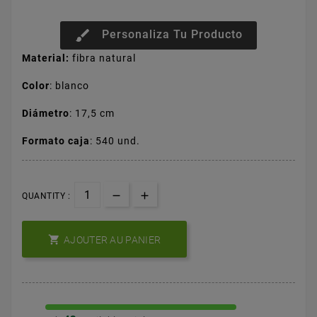
brush
Personaliza Tu Producto
Material:
fibra natural
Color
: blanco
Diámetro
: 17,5 cm
Formato caja
: 540 und.
QUANTITY :

AJOUTER AU PANIER