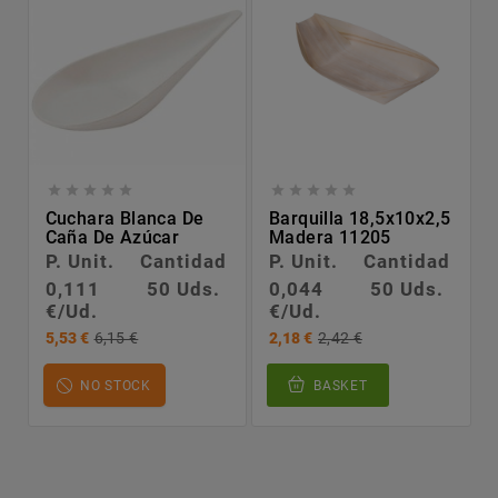










Cuchara Blanca De
Barquilla 18,5x10x2,5
Caña De Azúcar
Madera 11205
P. Unit.
Cantidad
P. Unit.
Cantidad
0,111
50 Uds.
0,044
50 Uds.
€/Ud.
€/Ud.
5,53 €
6,15 €
2,18 €
2,42 €
NO STOCK
BASKET