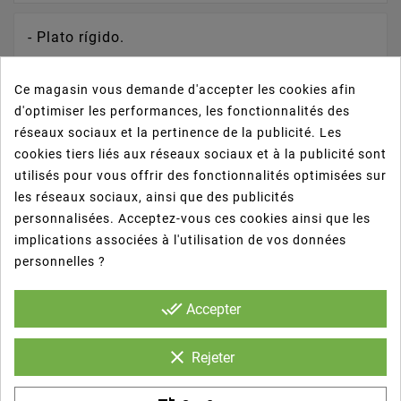
- Plato rígido.
Ce magasin vous demande d'accepter les cookies afin
- Aptos para su uso en microondas.
d'optimiser les performances, les fonctionnalités des
réseaux sociaux et la pertinence de la publicité. Les
- Biodegradable y compostable.
cookies tiers liés aux réseaux sociaux et à la publicité sont
utilisés pour vous offrir des fonctionnalités optimisées sur
les réseaux sociaux, ainsi que des publicités
- Elaborado con un 96% fibra natural (como
personnalisées. Acceptez-vous ces cookies ainsi que les
caña de azucar), un 2,3% agua y mezcla
implications associées à l'utilisation de vos données
biodegradable.
personnelles ?
done_all
Accepter
clear
Rejeter