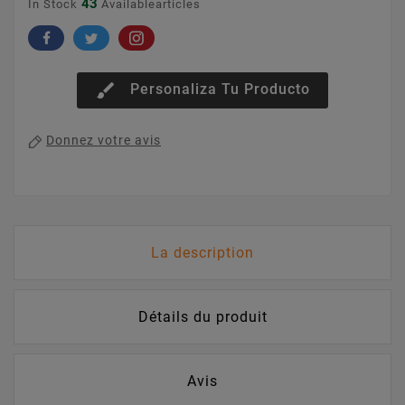
43
In Stock
Availablearticles
brush
Personaliza Tu Producto
Donnez votre avis
La description
Détails du produit
Avis