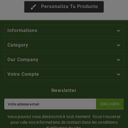
brush
Personaliza Tu Producto

Informations

Category

Our Company

Votre Compte
Newsletter
D'ACCORD
Vous pouvez vous désinscrire à tout moment. Vous trouverez
pour cela nos informations de contact dans les conditions
d'utilisation du site.