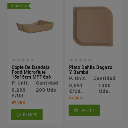
NOUVEAU










Copie De Bandeja
Plato Dahlia Bagazo
Food Microflute
Y Bambú
15x15cm MFT-6x6
P. Unit.
Cantidad
P. Unit.
Cantidad
0,091
1000
0,290
200 Uds.
€/Ud.
Uds.
€/Ud.
91,38 €
57,98 €
BASKET
BASKET