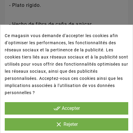
- Plato rígido.
- Hecho de fibra de caña de azúcar.
Ce magasin vous demande d'accepter les cookies afin
d'optimiser les performances, les fonctionnalités des
- Biodegradable y compostable.
réseaux sociaux et la pertinence de la publicité. Les
cookies tiers liés aux réseaux sociaux et à la publicité sont
- 100% Ecológico.
utilisés pour vous offrir des fonctionnalités optimisées sur
les réseaux sociaux, ainsi que des publicités
personnalisées. Acceptez-vous ces cookies ainsi que les
- Apto para microondas.
implications associées à l'utilisation de vos données
personnelles ?
- Alternativa ecológica al plástico.
done_all
Accepter
- Ideal para catering.
clear
Rejeter