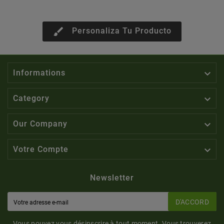
brush
Personaliza Tu Producto

Informations

Category

Our Company

Votre Compte
Newsletter
D'ACCORD
Vous pouvez vous désinscrire à tout moment. Vous trouverez