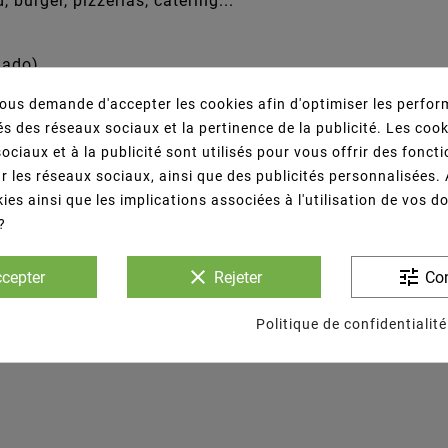
burger, pizzerías, catering...
lado).
us demande d'accepter les cookies afin d'optimiser les perfor
s des réseaux sociaux et la pertinence de la publicité. Les cooki
ociaux et à la publicité sont utilisés pour vous offrir des fonct
r les réseaux sociaux, ainsi que des publicités personnalisées.
ies ainsi que les implications associées à l'utilisation de vos 
?
clear
tune
cepter
Rejeter
Con
Vous Aimerez Aussi
Politique de confidentialité