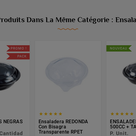
Produits Dans La Même Catégorie : Ensal
PROMO !
NOUVEAU
PACK










S NEGRAS
Ensaladera REDONDA
ENSALADE
Con Bisagra
500CC + T
Transparente RPET
Cantidad
P. Unit.