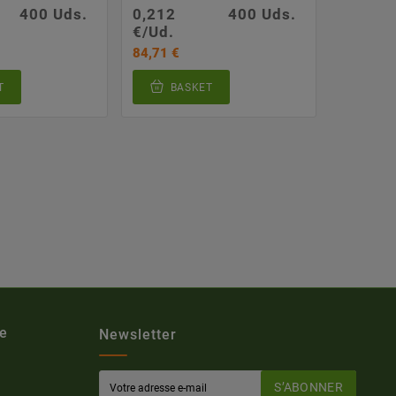
400 Uds.
0,212
400 Uds.
€/Ud.
84,71 €
T
BASKET
e
Newsletter
S’ABONNER