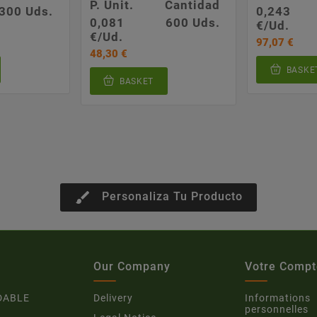
P. Unit.
Cantidad
300 Uds.
0,243
0,081
600 Uds.
€/Ud.
€/Ud.
97,07 €
48,30 €
BASKE
BASKET
brush
Personaliza Tu Producto
Our Company
Votre Compt
DABLE
Delivery
Informations
personnelles