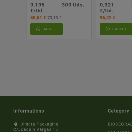
0,195
300 Uds.
0,321
€/Ud.
€/Ud.
58,51 €
96,22 €
73,13 €
BASKET
BASKET
Informations
Category
Jimara Packaging
BIODEGRA
location_on
C/Joaquín Vargas 15