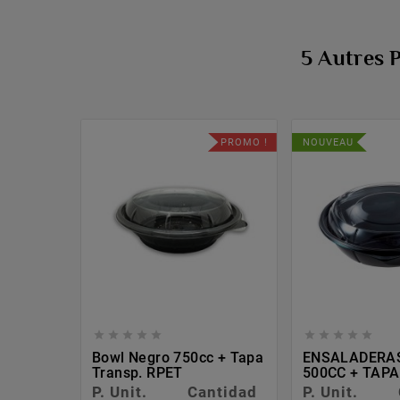
5 Autres 
PROMO !
NOUVEAU










Bowl Negro 750cc + Tapa
ENSALADERA
Transp. RPET
500CC + TAPA
P. Unit.
Cantidad
P. Unit.