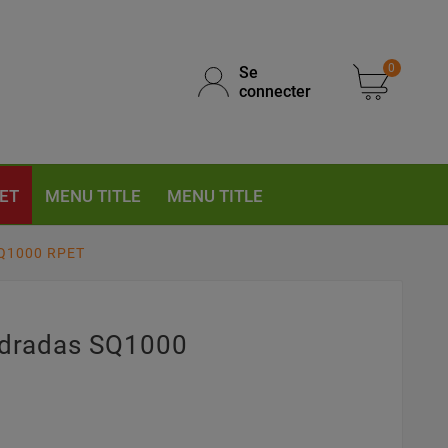
0
Se
connecter
ET
MENU TITLE
MENU TITLE
SQ1000 RPET
adradas SQ1000