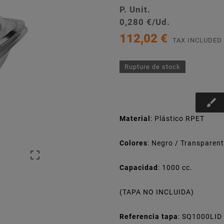
P. Unit.
0,280 €/Ud.
112,02 €
TAX INCLUDED
Rupture de stock
brush
Material
: Plástico RPET
Colores
: Negro / Transparen

Capacidad
: 1000 cc.
(TAPA NO INCLUIDA)
Referencia tapa
: SQ1000LID