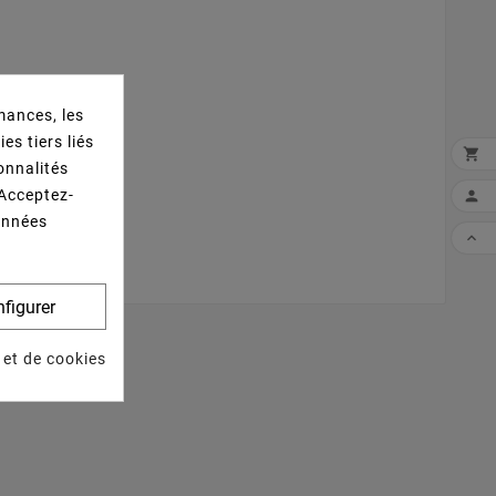
mances, les
es tiers liés

ionnalités
 Acceptez-

données

figurer
 et de cookies