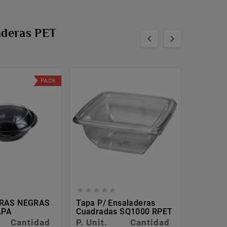
aderas PET


PACK





RAS NEGRAS
Tapa P/ Ensaladeras
APA
Cuadradas SQ1000 RPET
Cantidad
P. Unit.
Cantidad