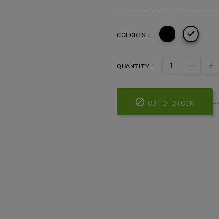

COLORES :
QUANTITY :

OUT OF STOCK