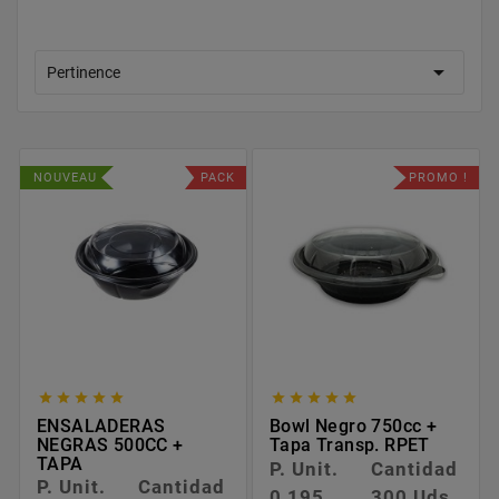

Pertinence
NOUVEAU
PACK
PROMO !










ENSALADERAS
Bowl Negro 750cc +
NEGRAS 500CC +
Tapa Transp. RPET
TAPA
P. Unit.
Cantidad
P. Unit.
Cantidad
0,195
300 Uds.