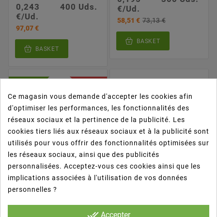
0,243
400 Uds.
€/Ud.
€/Ud.
58,51 €
73,13 €
97,07 €
BASKET
BASKET
NOUVEAU
PROMO !
PACK
Ce magasin vous demande d'accepter les cookies afin
d'optimiser les performances, les fonctionnalités des
réseaux sociaux et la pertinence de la publicité. Les
cookies tiers liés aux réseaux sociaux et à la publicité sont
utilisés pour vous offrir des fonctionnalités optimisées sur
les réseaux sociaux, ainsi que des publicités
personnalisées. Acceptez-vous ces cookies ainsi que les
implications associées à l'utilisation de vos données










ENSALADERAS
Ensaladera REDONDA
personnelles ?
NEGRAS 500CC +
Con Bisagra
TAPA
Transparente RPET
done_all
Accepter
P. Unit.
Cantidad
P. Unit.
Cantidad