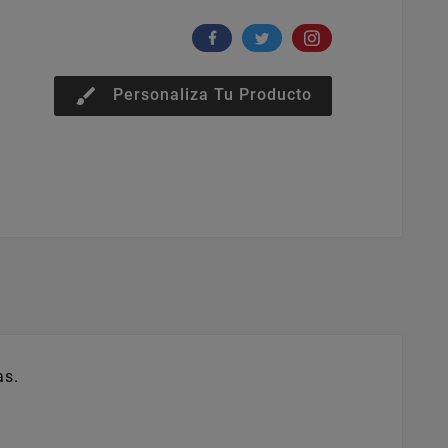
brush
Personaliza Tu Producto
as.