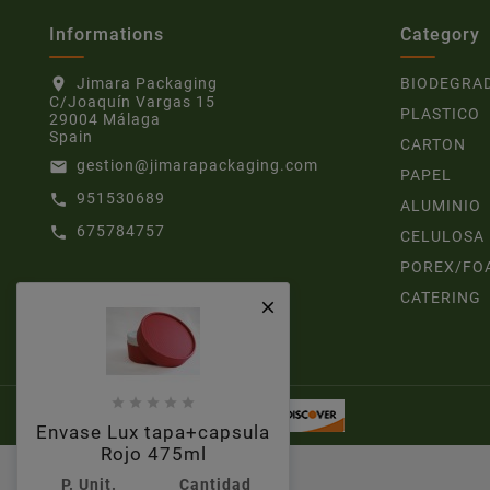
Informations
Category
Jimara Packaging
BIODEGRA
location_on
C/Joaquín Vargas 15
PLASTICO
29004 Málaga
Spain
CARTON
gestion@jimarapackaging.com
email
PAPEL
951530689
call
ALUMINIO
675784757
call
CELULOSA
POREX/FO
CATERING






Envase Lux tapa+capsula
Rojo 475ml
P. Unit.
Cantidad