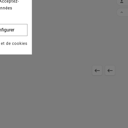
 Acceptez-

données

figurer
 et de cookies

