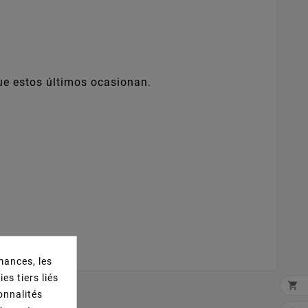
que estos últimos ocasionan.
mances, les
es tiers liés

ionnalités