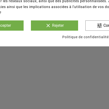
r les réseaux sociaux, ainsi que des publicités personnalisées.
ies ainsi que les implications associées à l'utilisation de vos 
?
clear
tune
cepter
Rejeter
Con
Politique de confidentialité