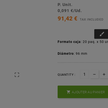
P. Unit.
0,091 €/Ud.
91,42 €
TAX INCLUDED
brush
Formato caja
: 20 paq. x 50 u
Diámetro
: 96 mm

QUANTITY :

AJOUTER AU PANIER