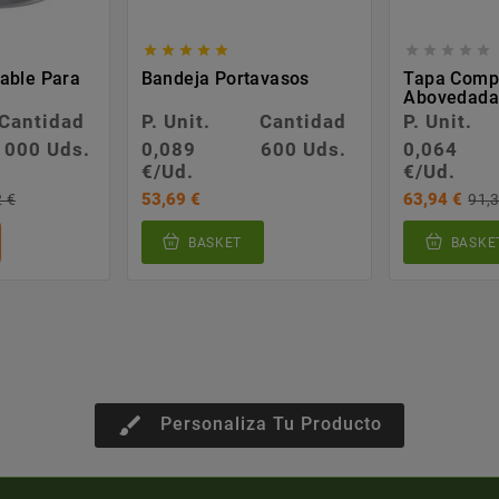










able Para
Bandeja Portavasos
Tapa Comp
Abovedada 
Cantidad
P. Unit.
Cantidad
P. Unit.
1000 Uds.
0,089
600 Uds.
0,064
€/Ud.
€/Ud.
53,69 €
63,94 €
2 €
91,3
BASKET
BASKE
brush
Personaliza Tu Producto