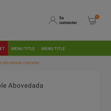
0
Se
connecter
ET
MENU TITLE
MENU TITLE
e abovedada (cerrada)
le Abovedada