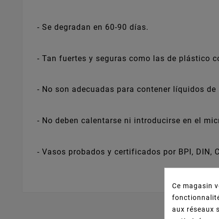
- Se degradan en 60-90 días.
- Tan fuertes y seguras como las de plástico
- No son adecuadas para contener líquidos de
- No deben calentarse ni introducirse en el mi
- Vasos probados y certificados por BPI, DIN
Ce magasin vo
fonctionnalité
aux réseaux s