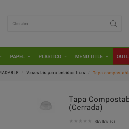
PAPEL
PLASTICO
MENU TITLE
OUTL
RADABLE
Vasos bio para bebidas frías
Tapa compostabl
Tapa Compostab
(cerrada)





REVIEW (0)