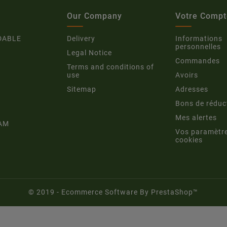
Our Company
Votre Compt
DABLE
Delivery
Informations
personnelles
Legal Notice
Commandes
Terms and conditions of
use
Avoirs
Sitemap
Adresses
Bons de réduc
Mes alertes
AM
Vos paramètr
cookies
© 2019 - Ecommerce Software By PrestaShop™