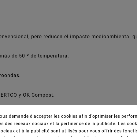
 convencional, pero reducen el impacto medioambiental 
 más de 50 º de temperatura.
croondas.
, CERTCO y OK Compost.
us demande d'accepter les cookies afin d'optimiser les perfor
s des réseaux sociaux et la pertinence de la publicité. Les cooki
ociaux et à la publicité sont utilisés pour vous offrir des fonct
Vous Aimerez Aussi