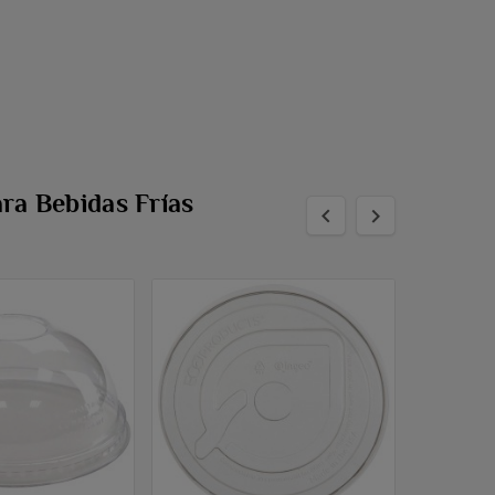
ra Bebidas Frías

