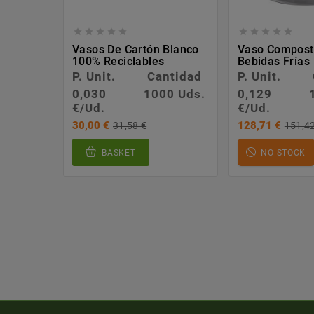










Vasos De Cartón Blanco
Vaso Compost
100% Reciclables
Bebidas Frías
P. Unit.
Cantidad
P. Unit.
0,030
1000 Uds.
0,129
€/Ud.
€/Ud.
30,00 €
128,71 €
31,58 €
151,4
BASKET
NO STOCK