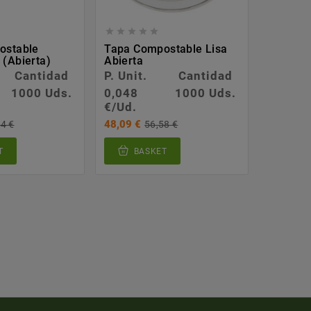








ostable
Tapa Compostable Lisa
Vaso Cr
(abierta)
Abierta
Cantidad
P. Unit.
Cantidad
P. Unit.
1000 Uds.
0,048
1000 Uds.
0,066
€/Ud.
€/Ud.
48,09 €
82,07 €
4 €
56,58 €
T
BASKET
BA