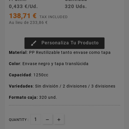
0,433 €/Ud.
320 Uds.
138,71 €
TAX INCLUDED
Au lieu de 233,86 €
brush
Personaliza Tu Producto
Material
: PP Reutilizable tanto envase como tapa
Color
: Envase negro y tapa translúcida
Capacidad
: 1250cc
Variedades
: Sin división / 2 divisiones / 3 divisiones
Formato caja:
320 und.
QUANTITY :