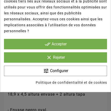
cookies tiers liés aux réseaux sociaux et à la publicité sont
utilisés pour vous offrir des fonctionnalités optimisées sur
Détails du produit
les réseaux sociaux, ainsi que des publicités
personnalisées. Acceptez-vous ces cookies ainsi que les
implications associées à l'utilisation de vos données
Avis
personnelles ?
done_all
Accepter
- Medidas ENVASE SIN DIVISIÓN (cm): 25,5 x
18,9 x 4,5 altura envase + 2 altura tapa
clear
Rejeter
- Medidas ENVASE 2 DIVISIONES (cm): 25,5 x
tune
Configurer
18,9 x 4,5 altura envase + 2 altura tapa
Politique de confidentialité et de cookies
- Medidas ENVASE 3 DIVISIONES (cm): 25,5 x
18,9 x 4,5 altura envase + 2 altura tapa
- Envase negro oval.