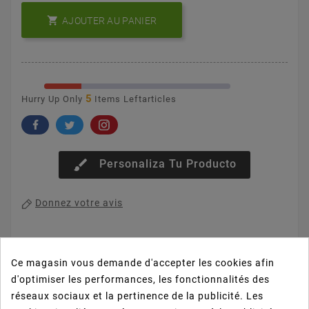

AJOUTER AU PANIER
5
Hurry Up Only
Items Leftarticles
brush
Personaliza Tu Producto
Donnez votre avis
Ce magasin vous demande d'accepter les cookies afin
d'optimiser les performances, les fonctionnalités des
La description
réseaux sociaux et la pertinence de la publicité. Les