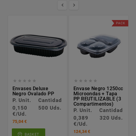


PACK










Envases Deluxe
Envase Negro 1250cc
Negro Ovalado PP
Microondas + Tapa
PP REUTILIZABLE (3
P. Unit.
Cantidad
Compartimentos)
0,150
500 Uds.
P. Unit.
Cantidad
€/Ud.
0,389
320 Uds.
75,04 €
€/Ud.
124,34 €
BASKET